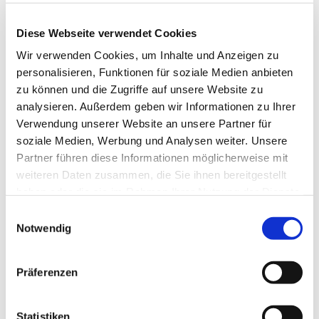
Schwerpunkt in unserer Arbeit auf Angebote für Kinder,
Jugendliche, junge Erwachsene und Familien – in den
Diese Webseite verwendet Cookies
Gemeinden ebenso wie in den Kitas, OGS und
Familiengrundschulzentren, in den Offenen Türen und
Wir verwenden Cookies, um Inhalte und Anzeigen zu
Jugendzentren, in Kursen der Familienbildung und
personalisieren, Funktionen für soziale Medien anbieten
Veranstaltungen des Jugendreferats.
zu können und die Zugriffe auf unsere Website zu
analysieren. Außerdem geben wir Informationen zu Ihrer
Verwendung unserer Website an unsere Partner für
Kitas
soziale Medien, Werbung und Analysen weiter. Unsere
Partner führen diese Informationen möglicherweise mit
Schulreferat und OGS
weiteren Daten zusammen, die Sie ihnen bereitgestellt
haben oder die sie im Rahmen Ihrer Nutzung der Dienste
Kinder- und Jugendreferat
gesammelt haben.
Einwilligungsauswahl
Notwendig
Familienbildung
Präferenzen
Mit unseren Angeboten sind wir im ganzen Stadtgebiet
präsent. Klicken Sie in die Karte, um direkt zu den kirchlichen
Statistiken