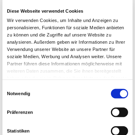
Begegnung genutzt. So schließt sich dem
Neujahrsgottesdienst um 11 Uhr in der
Diese Webseite verwendet Cookies
Friedenskapelle im Q1 (Halbachstraße 1) ein
Wir verwenden Cookies, um Inhalte und Anzeigen zu
gemeinsamer Imbiss an. In Altenbochum-Laer lädt die
personalisieren, Funktionen für soziale Medien anbieten
Gemeinde nach dem Gottesdienst (17 Uhr) zu einem
zu können und die Zugriffe auf unsere Website zu
Sektempfang im Gemeindehaus an der Grimmestraße
analysieren. Außerdem geben wir Informationen zu Ihrer
ein.
Verwendung unserer Website an unsere Partner für
soziale Medien, Werbung und Analysen weiter. Unsere
In Gerthe lädt die Kirchengemeinde Bochum-Nord am
Partner führen diese Informationen möglicherweise mit
Neujahrstag um 15 Uhr in die Christuskirche an der
weiteren Daten zusammen, die Sie ihnen bereitgestellt
Lothringer Straße 29 zum "Eiserkuchen-Essen und
haben oder die sie im Rahmen Ihrer Nutzung der Dienste
Kaffeetrinken" ein. Anschließend steht um 17 Uhr ein
gesammelt haben.
Einwilligungsauswahl
Neujahrskonzert auf dem Programm.
Notwendig
Musikalisch ist der Jahreswechsel auch in
Querenburg geprägt. Im Thomaszentrum (Girondelle
Präferenzen
82) ist Silvester um 17 Uhr ein musikalischer
Gottesdienst mit dem Chor der Apostelkirche unter
Statistiken
dem Motto "Hebe deine Augen auf!" geplant. Ebenfalls