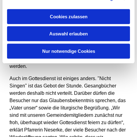
Besuchern mögliche Infektionsketten zurückverfolgt
werden.
Cookies zulassen
Eine weitere Aufgabe des Teams ist es dafür zu
sorgen, dass die Besucher auch vor dem
Auswahl erlauben
Eingangsbereich voneinander Abstand halten und
einen Mundschutz im Gebäude tragen. Hinzukommen
Nur notwendige Cookies
die Desinfektion der Hände vor dem Eintritt in den
Kirchenraum sowie, dass alle zu ihrem Platz geführt
werden.
Auch im Gottesdienst ist einiges anders. "Nicht
Singen" ist das Gebot der Stunde. Gesangbücher
werden deshalb nicht verteilt. Darüber dürfen die
Besucher nur das Glaubensbekenntnis sprechen, das
„Vater unser“ sowie die liturgische Begrüßung. „Wir
sind mit unseren Gemeindemitgliedern zunächst nur
froh, überhaupt wieder Gottesdienst feiern zu dürfen“,
erklärt Pfarrerin Neserke, der viele Besucher nach der