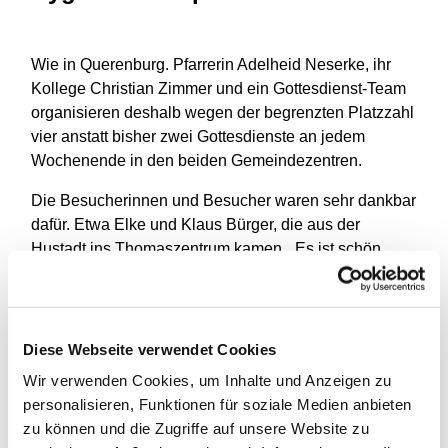
Wie in Querenburg. Pfarrerin Adelheid Neserke, ihr
Kollege Christian Zimmer und ein Gottesdienst-Team
organisieren deshalb wegen der begrenzten Platzzahl
vier anstatt bisher zwei Gottesdienste an jedem
Wochenende in den beiden Gemeindezentren.
Die Besucherinnen und Besucher waren sehr dankbar
dafür. Etwa Elke und Klaus Bürger, die aus der
Hustadt ins Thomaszentrum kamen. „Es ist schön,
dass wir in der Gemeinde wieder Gottesdienst feiern,
wenn auch im kleinen Rahmen. Die Predigt fand ich
sehr erfrischend“, erklärt Klaus Bürger mit Blick auf
Gastpredigerin und Theologiestudentin Rebekka
Diese Webseite verwendet Cookies
Scheler. „Schade ist nur, dass wir nicht singen dürfen.
Wir verwenden Cookies, um Inhalte und Anzeigen zu
Das hat mir gefehlt“, ergänzt seine Ehefrau.
personalisieren, Funktionen für soziale Medien anbieten
zu können und die Zugriffe auf unsere Website zu
Zurück zum Hygienekonzept. Dazu gehört zunächst