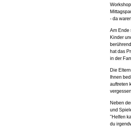
Workshops
Mittagspa
- da waren
Am Ende s
Kinder un
berührend
hat das P
in der Fam
Die Eltern
Ihnen bed
auftreten 
vergessen
Neben der
und Spiel
"Helfen k
du irgendw