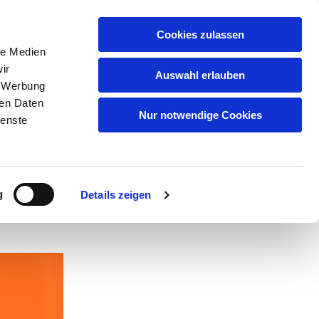
GEMEINDEN
KITAS
ÜBER UNS
FAQ
Cookies zulassen
le Medien
ir
Auswahl erlauben
, Werbung
ren Daten
Nur notwendige Cookies
ienste
g
Details zeigen
:00