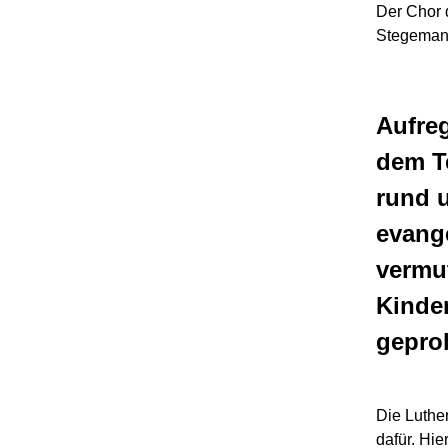
Der Chor d
Stegema
Aufreg
dem T
rund 
evange
vermu
Kinde
gepro
Die Luthe
dafür. Hie