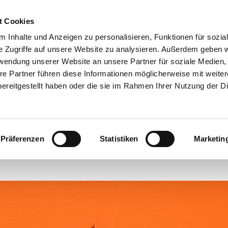
t Cookies
ANGEBOTE
 Inhalte und Anzeigen zu personalisieren, Funktionen für sozia
e Zugriffe auf unsere Website zu analysieren. Außerdem geben w
rwendung unserer Website an unsere Partner für soziale Medien
re Partner führen diese Informationen möglicherweise mit weite
Eine tolle Woche!
ereitgestellt haben oder die sie im Rahmen Ihrer Nutzung der D
#
Webseiten-Migration
Präferenzen
Statistiken
Marketin
röffentlicht von Churchdesk am Donnerstag, 1. August 2019 00