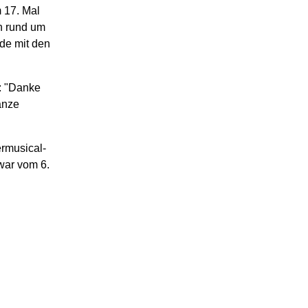
 17. Mal
n rund um
ude mit den
: "Danke
anze
ermusical-
war vom 6.