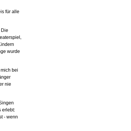
 für alle
 Die
aterspiel,
Kindern
ange wurde
 mich bei
änger
er nie
 Singen
erlebt:
st - wenn