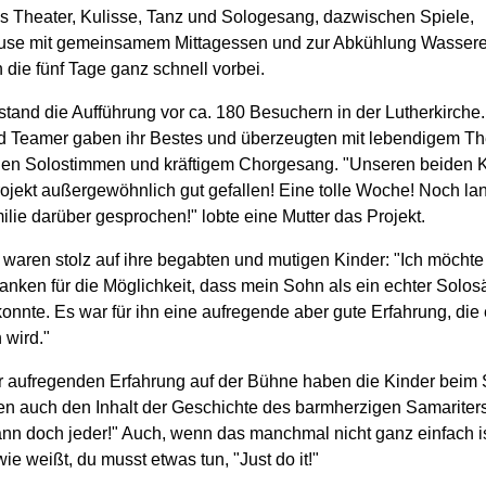
 Theater, Kulisse, Tanz und Sologesang, dazwischen Spiele,
use mit gemeinsamem Mittagessen und zur Abkühlung Wassereis
 die fünf Tage ganz schnell vorbei.
tand die Aufführung vor ca. 180 Besuchern in der Lutherkirche.
d Teamer gaben ihr Bestes und überzeugten mit lebendigem The
en Solostimmen und kräftigem Chorgesang. "Unseren beiden 
rojekt außergewöhnlich gut gefallen! Eine tolle Woche! Noch l
ilie darüber gesprochen!" lobte eine Mutter das Projekt.
 waren stolz auf ihre begabten und mutigen Kinder: "Ich möchte
anken für die Möglichkeit, dass mein Sohn als ein echter Solos
konnte. Es war für ihn eine aufregende aber gute Erfahrung, die 
 wird."
 aufregenden Erfahrung auf der Bühne haben die Kinder beim
en auch den Inhalt der Geschichte des barmherzigen Samariters 
ann doch jeder!" Auch, wenn das manchmal nicht ganz einfach i
ie weißt, du musst etwas tun, "Just do it!"