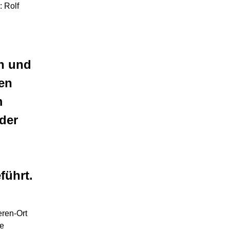
: Rolf
rn und
en
m
der
führt.
eren-Ort
ie