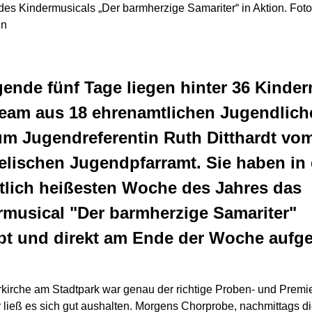
es Kindermusicals „Der barmherzige Samariter“ in Aktion. Foto
nn
ende fünf Tage liegen hinter 36 Kinde
eam aus 18 ehrenamtlichen Jugendlich
um Jugendreferentin Ruth Ditthardt vo
lischen Jugendpfarramt. Sie haben in 
tlich heißesten Woche des Jahres das
rmusical "Der barmherzige Samariter"
bt und direkt am Ende der Woche aufge
rkirche am Stadtpark war genau der richtige Proben- und Premi
r ließ es sich gut aushalten. Morgens Chorprobe, nachmittags d