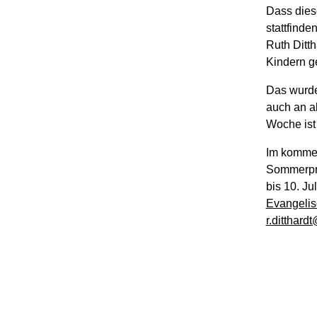
Dass dies
stattfind
Ruth Ditth
Kindern ge
Das wurde
auch an al
Woche ist
Im kommen
Sommerpro
bis 10. Ju
Evangelis
r.ditthardt