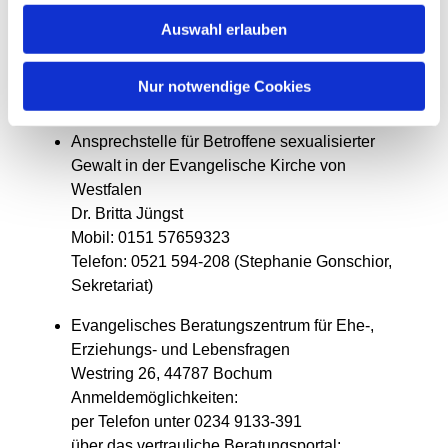
Darüber hinaus und unabhängig von o.g. Aufruf
Auswahl erlauben
können betroffene Personen sich beispielsweise an
folgende Beratungsstellen wenden, um u.a.
Nur notwendige Cookies
Unterstützungsangebote zu erhalten.
Ansprechstelle für Betroffene sexualisierter
Gewalt in der Evangelische Kirche von
Westfalen
Dr. Britta Jüngst
Mobil: 0151 57659323
Telefon: 0521 594-208 (Stephanie Gonschior,
Sekretariat)
Evangelisches Beratungszentrum für Ehe-,
Erziehungs- und Lebensfragen
Westring 26, 44787 Bochum
Anmeldemöglichkeiten:
per Telefon unter 0234 9133-391
über das vertrauliche Beratungsportal: