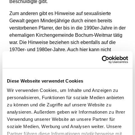
Beschuldigte gibt.
Zum anderen gibt es Hinweise auf sexualisierte
Gewalt gegen Minderjährige durch einen bereits
verstorbenen Pfarrer, der bis in die 1990er-Jahre in der
ehemaligen Kirchengemeinde Bochum-Weitmar tätig
war. Die Hinweise beziehen sich ebenfalls auf die
1970er- und 1980er-Jahre. Auch hier kann nicht
ausgeschlossen werden, dass es mehrere Betroffene
geben könnte.
Betroffene Personen und Menschen, die Hinweise
Diese Webseite verwendet Cookies
mitteilen möchten, können sich an die eingerichtete
Wir verwenden Cookies, um Inhalte und Anzeigen zu
Kontaktstelle wenden. Die Kontaktstelle nimmt
personalisieren, Funktionen für soziale Medien anbieten
Informationen entgegen und vermittelt auf Wunsch
zu können und die Zugriffe auf unsere Website zu
auch Unterstützungsangebote.
analysieren. Außerdem geben wir Informationen zu Ihrer
Kontaktstelle für betroffene Personen und
Verwendung unserer Website an unsere Partner für
Menschen, die Hinweise mitteilen möchten
soziale Medien, Werbung und Analysen weiter. Unsere
Partner führen diese Informationen möglicherweise mit