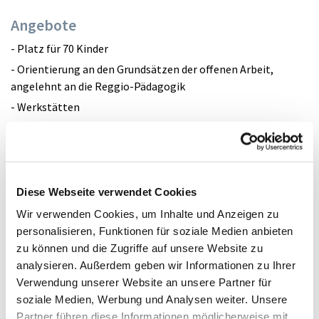
Angebote
- Platz für 70 Kinder
- Orientierung an den Grundsätzen der offenen Arbeit,
angelehnt an die Reggio-Pädagogik
- Werkstätten
- Integration
- naturnahes großes Außengelände
- motopädische Projekte
- individuelle Förderung
Diese Webseite verwendet Cookies
- Projektarbeit
Wir verwenden Cookies, um Inhalte und Anzeigen zu
- Partizipation
personalisieren, Funktionen für soziale Medien anbieten
zu können und die Zugriffe auf unsere Website zu
- wöchentliche Waldtage
analysieren. Außerdem geben wir Informationen zu Ihrer
- religionspädagogische Angebote
Verwendung unserer Website an unsere Partner für
- Elternangebote
soziale Medien, Werbung und Analysen weiter. Unsere
- Feste
Partner führen diese Informationen möglicherweise mit