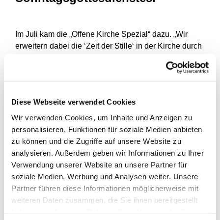
Im Juli kam die „Offene Kirche Spezial“ dazu. „Wir
erweitern dabei die ‘Zeit der Stille‘ in der Kirche durch
biblische und literarische Texte sowie Mitmach-
Aktivitäten“, berichten Pastorin Heike Kümper und
Pfarrer Volker Rottmann.
So hieß im Juli das Thema „Engel“ - und die Besucher
Diese Webseite verwendet Cookies
konnten sich vor einer Wand mit Flügeln als Foto
Wir verwenden Cookies, um Inhalte und Anzeigen zu
ablichten lassen. Nun kam zum Thema „Wolken“ Tai
personalisieren, Funktionen für soziale Medien anbieten
Chi Meister Thorsten Neuhaus zu Besuch. „Als die
zu können und die Zugriffe auf unsere Website zu
thematische Anfrage aus der Gemeinde kam, fielen
analysieren. Außerdem geben wir Informationen zu Ihrer
mir spontan gleich drei, vier Übungen ein, die alle
Verwendung unserer Website an unsere Partner für
mitmachen können und einer christlichen Spiritualität
soziale Medien, Werbung und Analysen weiter. Unsere
nicht entgegenstehen“, erinnert er sich.
Partner führen diese Informationen möglicherweise mit
weiteren Daten zusammen, die Sie ihnen bereitgestellt
Gesagt, getan. Ob „Wolken teilen“ oder „Rudern auf
haben oder die sie im Rahmen Ihrer Nutzung der Dienste
ruhigem See“: Die Gottesdienstbesucher gingen bei