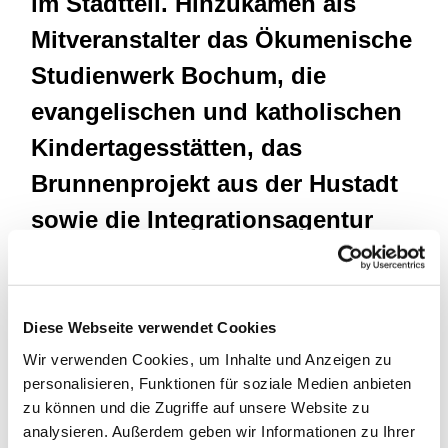
im Stadtteil. Hinzukamen als
Mitveranstalter das Ökumenische
Studienwerk Bochum, die
evangelischen und katholischen
Kindertagesstätten, das
Brunnenprojekt aus der Hustadt
sowie die Integrationsagentur
Steinkuhl IFAK e.V., die im
Thomaszentrum ihren Sitz hat.
Das gemeinsame Motto:
Diese Webseite verwendet Cookies
"Christen laden ein".
Wir verwenden Cookies, um Inhalte und Anzeigen zu
personalisieren, Funktionen für soziale Medien anbieten
zu können und die Zugriffe auf unsere Website zu
analysieren. Außerdem geben wir Informationen zu Ihrer
Die Besucherinnen und Besucher erwartete ein