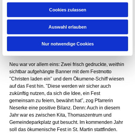
Gut besucht war auch die Andacht, die Schwester
Cookies zulassen
Ulrike Schnürer vom regionalen Pfarrteam der
katholischen Gemeinde St. Franziskus sowie Pfarrerin
Auswahl erlauben
Adelheid Neserke und Pfarrer Christian Zimmer
gestalteten. Zum Thema "Ihr seid das Salz der Erde"
Nur notwendige Cookies
wirkte dort auch der Chor der Apostelkirche unter
Leiterin Anna Ikramova mit.
Neu war vor allem eins: Zwei frisch gedruckte, weithin
sichtbar aufgehängte Banner mit dem Festmotto
"Christen laden ein" und dem Ökumene-Schiff wiesen
auf das Fest hin. "Diese werden wir sicher auch
zukünftig nutzen, da sich die Idee, ein Fest
gemeinsam zu feiern, bewährt hat", zog Pfarrerin
Neserke eine positive Bilanz. Denn: Auch in diesem
Jahr war es zwischen Kita, Thomaszentrum und
Gemeindeparkplatz gut besucht. Im kommenden Jahr
soll das ökumenische Fest in St. Martin stattfinden.