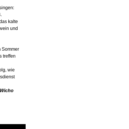
singen:
.
das kalte
hwein und
Im Sommer
 treffen
lg, wie
sdienst
cho