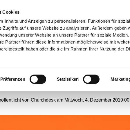
t Cookies
ANGEBOTE
 Inhalte und Anzeigen zu personalisieren, Funktionen für sozia
e Zugriffe auf unsere Website zu analysieren. Außerdem geben w
rwendung unserer Website an unsere Partner für soziale Medien
re Partner führen diese Informationen möglicherweise mit weite
eihnachtsmarkt an der S
ereitgestellt haben oder die sie im Rahmen Ihrer Nutzung der D
inzentius-Kirche in Harp
Präferenzen
Statistiken
Marketin
#
Webseiten-Migration
röffentlicht von Churchdesk am Mittwoch, 4. Dezember 2019 00