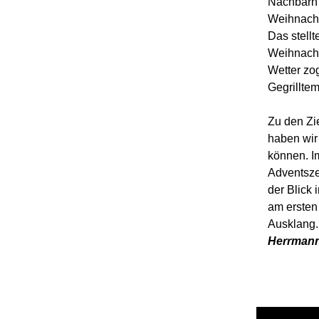
Nachbarn 
Weihnacht
Das stell
Weihnacht
Wetter zo
Gegrilltem
Zu den Zi
haben wir
können. I
Adventszei
der Blick
am ersten
Ausklang.
Herrman