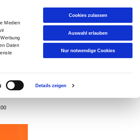
GEMEINDEN
KITAS
ÜBER UNS
FAQ
Cookies zulassen
le Medien
ir
Auswahl erlauben
, Werbung
ren Daten
t.
Nur notwendige Cookies
ienste
en
g
Details zeigen
:00