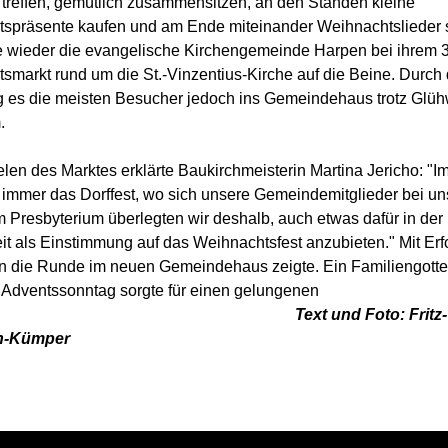
treffen, gemütlich zusammensitzen, an den Ständen kleine
spräsente kaufen und am Ende miteinander Weihnachtslieder 
te wieder die evangelische Kirchengemeinde Harpen bei ihrem 3
smarkt rund um die St.-Vinzentius-Kirche auf die Beine. Durch 
g es die meisten Besucher jedoch ins Gemeindehaus trotz Glü
.
elen des Marktes erklärte Baukirchmeisterin Martina Jericho: "
 immer das Dorffest, wo sich unsere Gemeindemitglieder bei uns
m Presbyterium überlegten wir deshalb, auch etwas dafür in der
t als Einstimmung auf das Weihnachtsfest anzubieten." Mit Erfo
 in die Runde im neuen Gemeindehaus zeigte. Ein Familiengotte
 Adventssonntag sorgte für einen gelungenen
Text und Foto: Fritz-Wi
n-Kümper