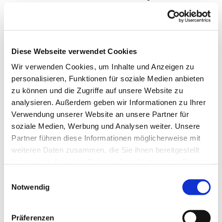
einem Samstag ein Outdoor-
Angebot an.
Diese Webseite verwendet Cookies
Bei der „Natur- & Erlebniswanderung“ wird in Bochum
oder Witten mit den Familien gemeinsam gewandert
Wir verwenden Cookies, um Inhalte und Anzeigen zu
und die Natur erkundet. Mit Lupendosen und
personalisieren, Funktionen für soziale Medien anbieten
tragbaren Mini-Mikroskopen ausgerüstet geht es auf
zu können und die Zugriffe auf unsere Website zu
eine spannende und detaillierte Erkundungstour.
analysieren. Außerdem geben wir Informationen zu Ihrer
Verwendung unserer Website an unsere Partner für
Gleichzeitig lernen die Kinder und ihre Eltern die
soziale Medien, Werbung und Analysen weiter. Unsere
Kräuter- und Heilpflanzen in der Umgebung kennen
Partner führen diese Informationen möglicherweise mit
und wie man einige von ihnen für Erste-Hilfe
weiteren Daten zusammen, die Sie ihnen bereitgestellt
Maßnahmen nutzen kann.
haben oder die sie im Rahmen Ihrer Nutzung der Dienste
gesammelt haben.
Einwilligungsauswahl
Mit gemeinsamem Picknick, Natur- und Lernspielen
Notwendig
sowie mit einem abschließenden Wissens-Quiz über
das Erlernte am Tag wird die gemeinsame Zeit
abwechslungsreich und spielerisch gestaltet.
Präferenzen