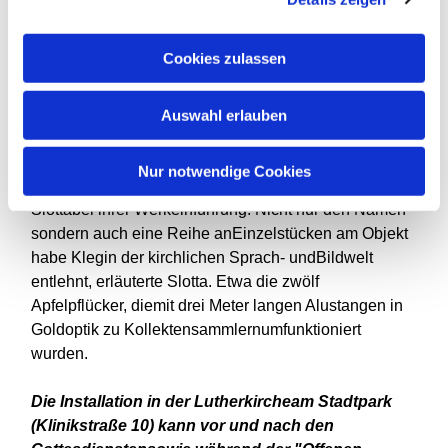
aber viel Geld zu besitzen, ein Gottsei", so der Pfarrer
weiter. Krohn: "Das Gleichnis vom reichen
Cookies zulassen
Jüngling zeigt aber, dass das Teilen nach Jesus
Christus der richtigere Wegist." Die Installation stelle
mit der Kollekte ebenfalls das Teilen inden Mittelpunkt.
Auswahl erlauben
"Das Werk steht für moderne skulpturaleAktionskunst",
Nur notwendige Cookies
betonte Kunsthistorikerin Dr. Elisabeth Kessler-
Slottabei ihrer Werkeinführung. Nicht nur den Namen
sondern auch eine Reihe anEinzelstücken am Objekt
habe Klegin der kirchlichen Sprach- undBildwelt
entlehnt, erläuterte Slotta. Etwa die zwölf
Apfelpflücker, diemit drei Meter langen Alustangen in
Goldoptik zu Kollektensammlernumfunktioniert
wurden.
Die Installation in der Lutherkircheam Stadtpark
(Klinikstraße 10) kann vor und nach den