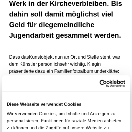
Werk in der Kircheverbleiben. Bis
dahin soll damit möglichst viel
Geld für diegemeindliche
Jugendarbeit gesammelt werden.
Dass dasKunstobjekt nun an Ort und Stelle steht, war
dem Künstler persönlichsehr wichtig. Klegin
präsentierte dazu ein Familienfotoalbum underklärte:
"Meine Eltern haben hier in der Lutherkirche am 30.
April 1955geheiratet." Seine spätere Patentante feierte
1959 zudem dort ihreHochzeit. Der heute 57-Jährige
wuchs selbst im Stadtteil Hamme auf. Überdas
Diese Webseite verwendet Cookies
Familienalbum und seine noch lebende Tante kam der
Wir verwenden Cookies, um Inhalte und Anzeigen zu
Kontakt zurLutherkirche. "Die Kirche habe ich schon
personalisieren, Funktionen für soziale Medien anbieten
oft von außen gesehen, wenn ichauf dem Weg zum
zu können und die Zugriffe auf unsere Website zu
Kunstmuseum war. Jetzt ist sie mir sehr nahe