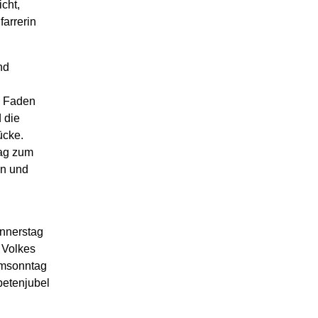
cht,
arrerin
nd
n Faden
 die
ücke.
Tag zum
en und
onnerstag
 Volkes
lmsonntag
petenjubel