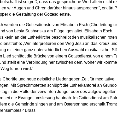
botschaft ist so groß, dass das gesprochene Wort allein nicht rei
len wir Augen und Ohren darüber hinaus ansprechen“, erklärt Pf
pper die Gestaltung der Gottesdienste.
ch werden die Gottesdienste von Elisabeth Esch (Chorleitung u
nd von Lesia Sushynska am Flügel gestaltet. Elisabeth Esch,
sikerin an der Lutherkirche beschreibt den musikalischen rote
dienstreihe: „Wir interpretieren den Weg Jesu an das Kreuz und
ung mit einer ganz unterschiedlichen Auswahl musikalischer St
in Lied schlägt die Brücke von einem Gottesdienst, von einem 
und stellt eine Verbindung her zwischen dem, woher wir komm
 Weg führen wird.“
 Choräle und neue geistliche Lieder geben Zeit für meditative
ngen. Mit Sprechmotetten schlüpft die Lutherkantorei an Gründ
itag in die Rolle der verwirrten Jünger oder des aufgewiegelten
pretiert die Evangeliumslesung hautnah. Im Gottesdienst am Pa
allem die Gemeinde singen und am Ostersonntag erschallt Trom
rensembles 4Brass.