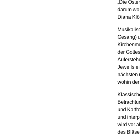
„Die Oster
darum wol
Diana Klö
Musikalis
Gesang) u
Kirchenmu
der Gottes
Aufersteh
Jeweils e
nächsten 
wohin der
Klassische
Betrachtu
und Karfre
und inter
wird vor 
des Bläse