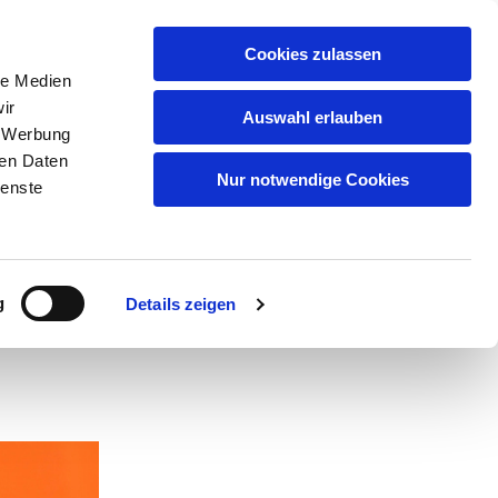
GEMEINDEN
KITAS
ÜBER UNS
FAQ
Cookies zulassen
le Medien
ir
Auswahl erlauben
, Werbung
ren Daten
 auf
Nur notwendige Cookies
ienste
g
Details zeigen