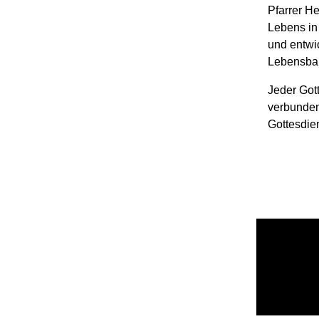
Pfarrer H
Lebens in 
und entwi
Lebensba
Jeder Gott
verbunden
Gottesdie