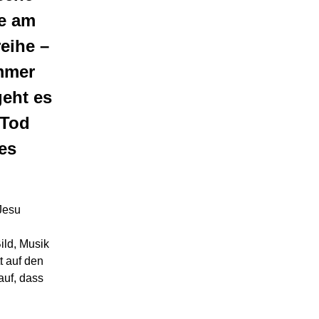
e am
reihe –
immer
geht es
 Tod
es
Jesu
ild, Musik
t auf den
auf, dass