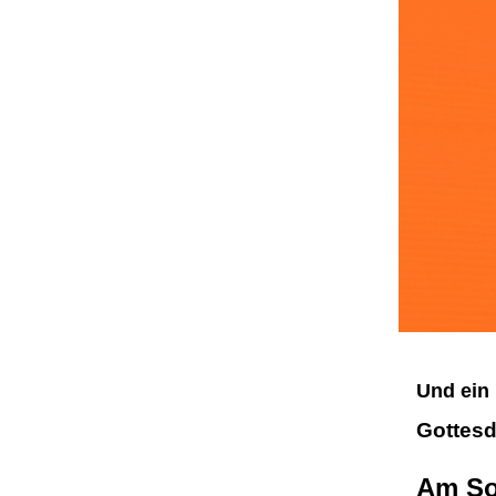
Und ein 
Gottesd
Am So