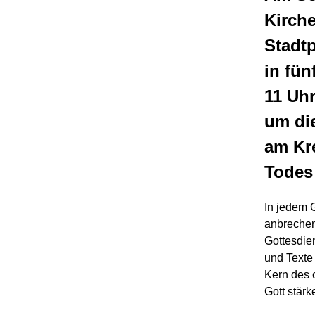
Kirch
Stadtp
in fün
11 Uhr
um die
am Kr
Todes
In jedem 
anbrechen
Gottesdie
und Texte 
Kern des 
Gott stärke