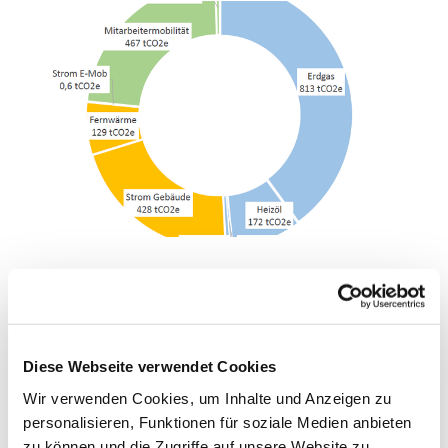
Treibhausgasbilanz veröffentlicht
Unser Klimaschutzmanager Claus Truberg hat in
dieser Woche die Treibhausgasbilanz 2023 des
Diese Webseite verwendet Cookies
Kirchenkreises Bochum veröffentlicht.
Wir verwenden Cookies, um Inhalte und Anzeigen zu
Die Bilanz ist die Zusammenstellung aller THG-
personalisieren, Funktionen für soziale Medien anbieten
Emissionen in den Bereichen "Gebäude" und
zu können und die Zugriffe auf unsere Website zu