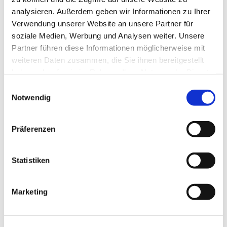
"Mobilität". Sie dient als Basis für die Visualisierung
analysieren. Außerdem geben wir Informationen zu Ihrer
der Bemühungen um Klimaschutz im Kirchenkreis.
Verwendung unserer Website an unsere Partner für
soziale Medien, Werbung und Analysen weiter. Unsere
Die Bilanz kann hier eingesehen und heruntergeladen
Partner führen diese Informationen möglicherweise mit
werden.
weiteren Daten zusammen, die Sie ihnen bereitgestellt
haben oder die sie im Rahmen Ihrer Nutzung der Dienste
gesammelt haben.
Einwilligungsauswahl
Notwendig
Dies könnte Sie auch
Präferenzen
interessieren
Statistiken
Marketing