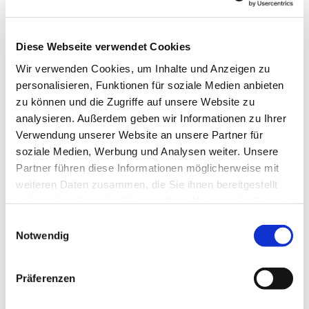
"Zu Hause hatten wir etwa 70 Tauben, die ich
mitversorgt habe, weil mein Mann Herbert Dreifach-
Schicht im Stahlwerk hatte ", erinnert sich Erika
Diese Webseite verwendet Cookies
Steinbach. Die 78-jährige Seniorin aus Weitmar lebt
Wir verwenden Cookies, um Inhalte und Anzeigen zu
aufgrund ihrer Gehbehinderung seit gut zwei Jahren
personalisieren, Funktionen für soziale Medien anbieten
im Wichern-Haus des Evangelischen Johanneswerks.
zu können und die Zugriffe auf unsere Website zu
Dort kümmert sie sich täglich um das Wohl der Vögel
analysieren. Außerdem geben wir Informationen zu Ihrer
rund ums Haus.
Verwendung unserer Website an unsere Partner für
Für diesen Tierschutz-Einsatz erhielt sie nun einen der
soziale Medien, Werbung und Analysen weiter. Unsere
Bochumer Tierschutz-Stifter-Preise für 2018. Die Jury
Partner führen diese Informationen möglicherweise mit
überzeugte Steinbachs Engagement, zumal die
weiteren Daten zusammen, die Sie ihnen bereitgestellt
Preisträgerin mit weiteren Bewohnern ihren Einsatz für
haben oder die sie im Rahmen Ihrer Nutzung der Dienste
die Tiere ausweiten will.
gesammelt haben.
Einwilligungsauswahl
Notwendig
In kommenden Jahr wollen sie Blumeninseln für
Bienen, eine Trockenmauer sowie ein Insektenhotel
anlegen. WH
Präferenzen