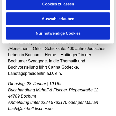
Cookies zulassen
Am Dienstag, 27. Januar, stellt Dr. Manfred Keller,
langjähriger Leiter der Evangelischen Stadtakademie
Bochum – sein neues Buch über die Alltagsgeschichte
Auswahl erlauben
jüdischer Menschen im mittleren Ruhrgebiet vor. Auch
dieser Abend ist zugleich dem Gedenken an die
Nur notwendige Cookies
Befreiung des Lagers Auschwitz gewidmet. Das Buch
erscheint begleitend zur neuen Dauerausstellung
„Menschen – Orte – Schicksale. 400 Jahre Jüdisches
Leben in Bochum – Herne – Hattingen“ in der
Bochumer Synagoge. In die Thematik und
Buchvorstellung führt Carina Gödecke,
Landtagspräsidentin a.D. ein.
Dienstag, 28. Januar | 19 Uhr
Buchhandlung Mirhoff & Fischer, Pieperstraße 12,
44789 Bochum
Anmeldung unter 0234 9783170 oder per Mail an
buch@mirhoff-fischer.de