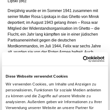
Lipski (86):
Dreijährig wurde er im Sommer 1941 zusammen mit
seiner Mutter Rosa Lipskaja in das Ghetto von Minsk
deportiert; im August 1943 gelang ihnen – Rosa war
Mitglied der Widerstandsorganisation im Ghetto – die
Flucht, ein Jahr lang kämpften sie in einer jüdischen
Partisaneneinheit gegen die deutschen
Mordkommandos, im Juli 1944, Felix war sechs Jahre
alt, wurden sie von der Roten Armee befreit. Auch
dafür, für den jüdischen Widerstand gegen den
deutschen Terror, stehe „Auschwitz als Symbol“, sagt
der pensionierte Chirurg.
Diese Webseite verwendet Cookies
Das Gedenken – eine öffentliche Veranstaltung –
Wir verwenden Cookies, um Inhalte und Anzeigen zu
schließt mit dem Kaddisch, dem jüdischen
personalisieren, Funktionen für soziale Medien anbieten
Trauergebet, und dem Gebet El male rachamim, das
zu können und die Zugriffe auf unsere Website zu
seit Jahrhunderten für die Opfer des Judenhasses
analysieren. Außerdem geben wir Informationen zu Ihrer
gesprochen wird, darin genannt der deutsche Name
Verwendung unserer Website an unsere Partner für
für einen Ort in Europa, der für Tausende Orte steht,