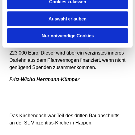
Cookies zulassen
die Orgel verursachte Kosten von knapp 60.000 Euro.
Die beiden Bauabschnitte, inklusive Orgel, kamen auf
rund 600.000 Euro. Dank Spenden und Rücklagen ist
Auswahl erlauben
alles bezahlt. Der aktuelle Bauabschnitt schlägt mit
etwa 440.000 Euro zu Buche. Das Land NRW
Nur notwendige Cookies
genehmigte dafür einen Zuschuss in Höhe von 60.000
Euro. Trotzdem besteht ein Fehlbetrag von ca.
223.000 Euro. Dieser wird über ein verzinstes inneres
Darlehn aus dem Pfarrvermögen finanziert, wenn nicht
genügend Spenden zusammenkommen.
Fritz-Wicho Herrmann-Kümper
Das Kirchendach war Teil des dritten Bauabschnitts
an der St. Vinzentius-Kirche in Harpen.