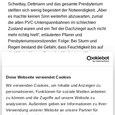
Schwittay, Dettmann und das gesamte Presbyterium
stellten sich wenig begeistert der Notwendigkeit. „Aber
es machte keinen Sinn weiterhin abzuwarten, zumal
die alten PVC-Unterspannbahnen im schlechten
Zustand waren und ein Teil der Dachziegel auch nicht
mehr richtig hielt“, erläuterten Pfarrer und
Presbyteriumsvorsitzender. Folge: Bei Sturm und
Regen bestand die Gefahr, dass Feuchtigkeit bis auf
die Wärmedämmauflage des Kirchengewölbes
eindringen und dort weitere Schäden am Bauwerk
verursachen könnten.
Am 16. März, dem Tag des ersten Corona-Lockdowns,
Diese Webseite verwendet Cookies
ging es los mit dem Gerüstbau und der Instandsetzung
Wir verwenden Cookies, um Inhalte und Anzeigen zu
des Dachstuhls. Im November fanden die letzten
personalisieren, Funktionen für soziale Medien anbieten
Arbeiten an der Dacheindeckung sowie der Anbau
zu können und die Zugriffe auf unsere Website zu
von Regenrinnen statt. Danach geht es nur noch im
analysieren. Außerdem geben wir Informationen zu Ihrer
Turm weiter. Hier muss ein Teil des Holzwerks
Verwendung unserer Website an unsere Partner für
ausgetauscht werden, aufgrund des Käferbefalls. Das