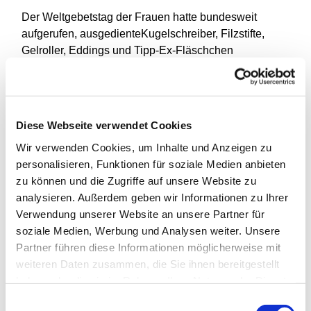
Der Weltgebetstag der Frauen hatte bundesweit
aufgerufen, ausgedienteKugelschreiber, Filzstifte,
Gelroller, Eddings und Tipp-Ex-Fläschchen
zusammeln. Das Plastik wird recycled und von dem
Erlös werden 200geflüchtete syrische Mächen in
libanesischen Flüchtlingslagernunterstützt,
Diese Webseite verwendet Cookies
damit sie eine Schulbildung erhalten können. Rund
17.000 kgStiftesind bisher bundesweit
Wir verwenden Cookies, um Inhalte und Anzeigen zu
zusammengekommen. Auch in Bochum
personalisieren, Funktionen für soziale Medien anbieten
habenvieleMenschen mitgesammelt: Frauenhilfen und
zu können und die Zugriffe auf unsere Website zu
Kindergärten, diekirchlicheVerwaltung und das
analysieren. Außerdem geben wir Informationen zu Ihrer
Kinderheim Overdyck, Konfirmandengruppen
Verwendung unserer Website an unsere Partner für
soziale Medien, Werbung und Analysen weiter. Unsere
undSeniorenkreise, Schulen und Gemeindebüros –
Partner führen diese Informationen möglicherweise mit
alle haben ihre Schubladenund Schränke durchforstet
weiteren Daten zusammen, die Sie ihnen bereitgestellt
und 150 kg Stifte gesammelt – wie Liv, Linaund Maria
haben oder die sie im Rahmen Ihrer Nutzung der Dienste
aus der Klasse 8 der Freien Schule Bochum (Foto,mit
gesammelt haben.
Einwilligungsauswahl
Pfarrerin Eva-Maria Ranft, l.). Das Frauenreferat hat