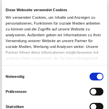
Begleitet wird der Chor, der von Mechthild Jaskulsky
Diese Webseite verwendet Cookies
geleitet wird, von Propstei-Kantor Christopher
Wir verwenden Cookies, um Inhalte und Anzeigen zu
Brauckmann an der Orgel. Elisabeth Esch (Sopran)
personalisieren, Funktionen für soziale Medien anbieten
und Dirk Weber (Bariton) singen die Solo-Partien.
zu können und die Zugriffe auf unsere Website zu
Zudem erklingen das Stabat Mater von Josef Gabriel
analysieren. Außerdem geben wir Informationen zu Ihrer
Rheinberger sowie dessen Orgelsonate Nr. 4.
Verwendung unserer Website an unsere Partner für
Karten sind im Vorverkauf für 18 Euro bzw. 9 Euro
soziale Medien, Werbung und Analysen weiter. Unsere
(zzgl. Vorverkaufsgebühr) im Bochum Ticketshop in
Partner führen diese Informationen möglicherweise mit
der Huestraße 9 erhältlich. An der Abendkasse kosten
weiteren Daten zusammen, die Sie ihnen bereitgestellt
sie 20 Euro bzw. 10 Euro.
haben oder die sie im Rahmen Ihrer Nutzung der Dienste
gesammelt haben.
Einwilligungsauswahl
Weitere Informationen sind unter
Notwendig
www.stadtkantoreibochum.de
zu finden.
Präferenzen
Statistiken