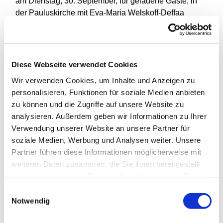
am Dienstag, 30. September, für geladene Gäste, in
der Pauluskirche mit Eva-Maria Welskoff-Deffaa
(Präsidentin Deutscher Caritasverband), Ulf Schlüter
(Theologischer Vizepräsident der Evangelischen
Kirche von Westfalen), Thomas Eiskirch
(Oberbürgermeister der Stadt Bochum), Jürgen
Diese Webseite verwendet Cookies
Wiebicke (WDR 5) und weiteren Ehrengästen. Für die
Wir verwenden Cookies, um Inhalte und Anzeigen zu
Teilnahme ist eine Anmeldung erforderlich.
personalisieren, Funktionen für soziale Medien anbieten
zu können und die Zugriffe auf unsere Website zu
Zu den weiteren Veranstaltungen sind alle
analysieren. Außerdem geben wir Informationen zu Ihrer
interessierten Bochumerinnen und Bochumer herzlich
Verwendung unserer Website an unsere Partner für
eingeladen:
soziale Medien, Werbung und Analysen weiter. Unsere
Interaktive
Ausstellung
STADT + HOSPIZ = HEIMAT
Partner führen diese Informationen möglicherweise mit
in der Pauluskirche,
Eröffnung
am
Mittwoch, 1.
weiteren Daten zusammen, die Sie ihnen bereitgestellt
Oktober, 17 Uhr
, inkl. Bürgerdialog mit zwei Personen
haben oder die sie im Rahmen Ihrer Nutzung der Dienste
aus der Politik, Dr. Janina Kandt, Stabstelle Leben im
gesammelt haben.
Einwilligungsauswahl
Alter, und Dr. Birgitta Behringer vom Ambulanten
Notwendig
Ethikkomitee Bochum