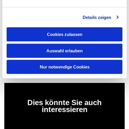
der Ruhrmetropole unterstützt, in diesem Jahr in
Bochum und Wattenscheid.
Details zeigen
Cookies zulassen
Mareike Häusler-Wallstein (3.v.l.), Koordinatorin der
Ambulanten Hospizarbeit im Evangelischen
Auswahl erlauben
Kirchenkreis Bochum, freute sich über die Spende.
Nur notwendige Cookies
Dies könnte Sie auch
interessieren