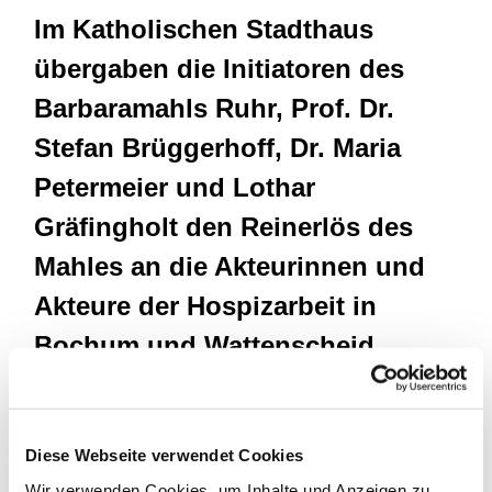
Im Katholischen Stadthaus
übergaben die Initiatoren des
Barbaramahls Ruhr, Prof. Dr.
Stefan Brüggerhoff, Dr. Maria
Petermeier und Lothar
Gräfingholt den Reinerlös des
Mahles an die Akteurinnen und
Akteure der Hospizarbeit in
Bochum und Wattenscheid.
Der Gesamterlös in Höhe von 8.200 € wurde
symbolisch zu gleichen Teilen an das Hospiz St.
Hildegard, die Ambulante Hospizarbeit Bochum, den
Diese Webseite verwendet Cookies
Hospizverein Wattenscheid und den Ambulanten
Wir verwenden Cookies, um Inhalte und Anzeigen zu