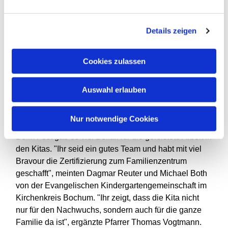
gesellschaftlichen Stellungen in unserem Wohnumfeld
einen Ort der integrativen Unterstützung und Beratung
Details zeigen
anzubieten", erklären beide. "Wir möchten in unserer
Gesellschaft christlich-ethische Werte vermitteln und
Akzente setzen. Wir denken, dass das am ehesten im
Cookies zulassen
täglichen Umgang gelingt, wenn wir zum Beispiel den
Menschen in Langendreer umfassend praktische
Auswahl erlauben
Lebenshilfe bieten können, die sich
generationsübergreifend an der ganzen Familie
orientiert."
Nur notwendige Cookies
Beim Fest gab es viel Beifall für die geleistete Arbeit in
den Kitas. "Ihr seid ein gutes Team und habt mit viel
Bravour die Zertifizierung zum Familienzentrum
geschafft", meinten Dagmar Reuter und Michael Both
von der Evangelischen Kindergartengemeinschaft im
Kirchenkreis Bochum. "Ihr zeigt, dass die Kita nicht
nur für den Nachwuchs, sondern auch für die ganze
Familie da ist", ergänzte Pfarrer Thomas Vogtmann.