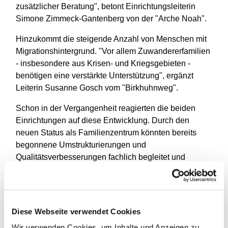
zusätzlicher Beratung", betont Einrichtungsleiterin
Simone Zimmeck-Gantenberg von der "Arche Noah".
Hinzukommt die steigende Anzahl von Menschen mit
Migrationshintergrund. "Vor allem Zuwandererfamilien
- insbesondere aus Krisen- und Kriegsgebieten -
benötigen eine verstärkte Unterstützung", ergänzt
Leiterin Susanne Gosch vom "Birkhuhnweg".
Schon in der Vergangenheit reagierten die beiden
Einrichtungen auf diese Entwicklung. Durch den
neuen Status als Familienzentrum könnten bereits
begonnene Umstrukturierungen und
Qualitätsverbesserungen fachlich begleitet und
weiterentwickelt sowie Erziehungskompetenzen
gestärkt werden, erklärt Gosch.
Zukünftige Vorhaben können auf der neuen Plattform
Diese Webseite verwendet Cookies
zudem mehr Unterstützung von außen erfahren.
Ermöglicht wird das durch Kooperationsverträge mit
Wir verwenden Cookies, um Inhalte und Anzeigen zu