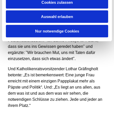
Cookies zulassen
Sie verwies auf das Engagement von Papst
Franziskus (Enzyklika "Laudato si") und der
Auswahl erlauben
Evangelischen Kirche in Deutschland (EKD) zum
Thema Klimaschutz und Bewahrung der Schöpfung.
Nur notwendige Cookies
Superintendent Dr. Gerald Hagmann betonte nach der
Podiumsdiskussion: "Ich danke Fridays for Future,
dass sie uns ins Gewissen geredet haben" und
ergänzte: "Wir brauchen Mut, uns mit Taten dafür
einzusetzen, dass sich etwas ändert".
Und Katholikenratsvorsitzender Lothar Gräfingholt
betonte: „Es ist bemerkenswert: Eine junge Frau
erreicht mit einem einzigen Pappplakat mehr als
Päpste und Politik“. Und: „Es liegt an uns allen, aus
dem was ist und aus dem was wir sehen, die
notwendigen Schlüsse zu ziehen. Jede und jeder an
ihrem Platz.“