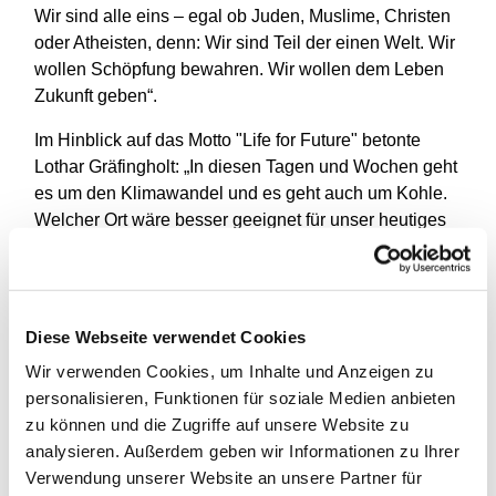
Wir sind alle eins – egal ob Juden, Muslime, Christen
oder Atheisten, denn: Wir sind Teil der einen Welt. Wir
wollen Schöpfung bewahren. Wir wollen dem Leben
Zukunft geben“.
Im Hinblick auf das Motto "Life for Future" betonte
Lothar Gräfingholt: „In diesen Tagen und Wochen geht
es um den Klimawandel und es geht auch um Kohle.
Welcher Ort wäre besser geeignet für unser heutiges
Thema als das Deutsche Bergbau-Museum.“ „Der
Umgang mit den Ressourcen der Erde ist für uns ein
wichtiges Thema. Wir wollen den Dialog
ermöglichen“, verdeutlichte Prof. Dr. Stefan
Diese Webseite verwendet Cookies
Brüggerhoff.
Wir verwenden Cookies, um Inhalte und Anzeigen zu
"Die Schöpfung bewahren - dem Leben Zukunft
personalisieren, Funktionen für soziale Medien anbieten
geben", hieß die Diskussionsrunde, bei der NRW-
zu können und die Zugriffe auf unsere Website zu
Umweltministerin Ursula Heinen-Esser, Fridays for
analysieren. Außerdem geben wir Informationen zu Ihrer
Future-Aktivist Kurt Cáceres und BDKJ-
Verwendung unserer Website an unsere Partner für