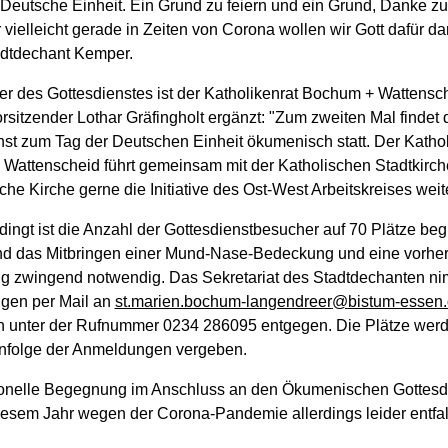
 Deutsche Einheit. Ein Grund zu feiern und ein Grund, Danke z
vielleicht gerade in Zeiten von Corona wollen wir Gott dafür da
adtdechant Kemper.
er des Gottesdienstes ist der Katholikenrat Bochum + Wattensc
sitzender Lothar Gräfingholt ergänzt: "Zum zweiten Mal findet 
nst zum Tag der Deutschen Einheit ökumenisch statt. Der Kathol
Wattenscheid führt gemeinsam mit der Katholischen Stadtkirch
he Kirche gerne die Initiative des Ost-West Arbeitskreises weite
ngt ist die Anzahl der Gottesdienstbesucher auf 70 Plätze beg
d das Mitbringen einer Mund-Nase-Bedeckung und eine vorher
 zwingend notwendig. Das Sekretariat des Stadtdechanten ni
gen per Mail an
st.marien.bochum-langendreer
@
bistum-essen
ch unter der Rufnummer 0234 286095 entgegen. Die Plätze wer
nfolge der Anmeldungen vergeben.
tionelle Begegnung im Anschluss an den Ökumenischen Gottesd
iesem Jahr wegen der Corona-Pandemie allerdings leider entfal