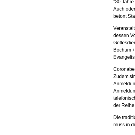
"30 Jahre
Auch oder 
betont St
Veranstalt
dessen Vor
Gottesdie
Bochum + 
Evangelisc
Coronabedi
Zudem sin
Anmeldung
Anmeldun
telefonis
der Reihe
Die tradi
muss in d