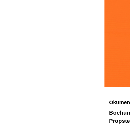
Ökumeni
Bochume
Propste