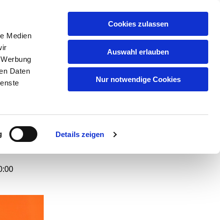
GEMEINDEN
KITAS
ÜBER UNS
FAQ
Cookies zulassen
le Medien
ir
Auswahl erlauben
, Werbung
ren Daten
 zum
Nur notwendige Cookies
ienste
t
g
Details zeigen
0:00