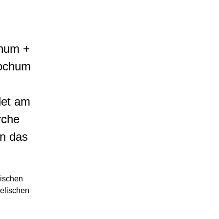
chum +
Bochum
det am
rche
an das
lischen
elischen