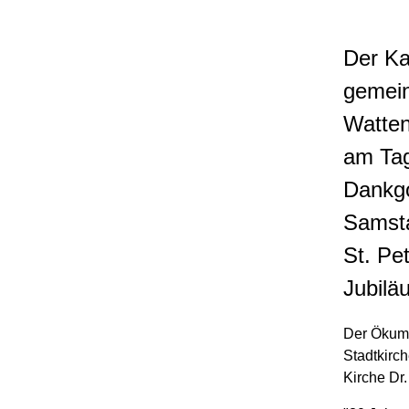
Der Ka
gemein
Watten
am Tag
Dankgo
Samsta
St. Pe
Jubilä
Der Ökume
Stadtkirc
Kirche Dr