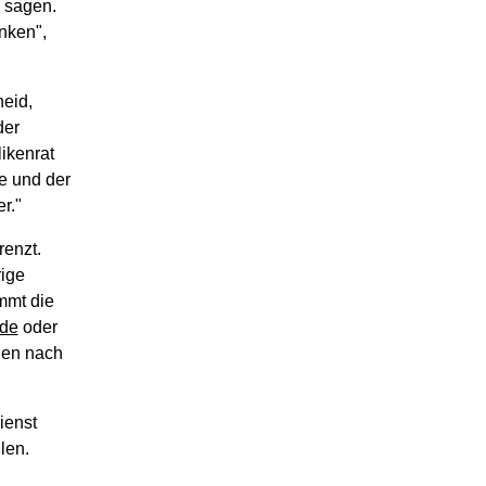
u sagen.
nken",
heid,
der
ikenrat
e und der
r."
renzt.
ige
mmt die
.de
oder
den nach
ienst
len.