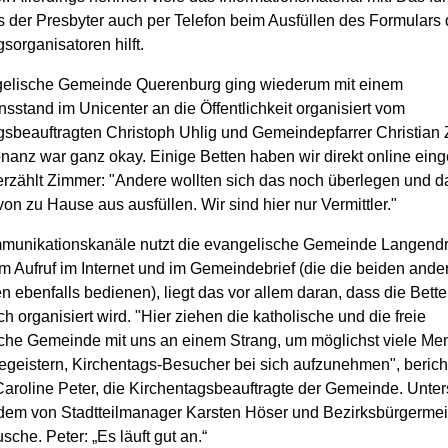
s der Presbyter auch per Telefon beim Ausfüllen des Formulars 
sorganisatoren hilft.
elische Gemeinde Querenburg ging wiederum mit einem
nsstand im Unicenter an die Öffentlichkeit organisiert vom
gsbeauftragten Christoph Uhlig und Gemeindepfarrer Christian
nanz war ganz okay. Einige Betten haben wir direkt online ein
erzählt Zimmer: "Andere wollten sich das noch überlegen und d
on zu Hause aus ausfüllen. Wir sind hier nur Vermittler."
munikationskanäle nutzt die evangelische Gemeinde Langendr
 Aufruf im Internet und im Gemeindebrief (die die beiden ande
 ebenfalls bedienen), liegt das vor allem daran, dass die Bett
 organisiert wird. "Hier ziehen die katholische und die freie
che Gemeinde mit uns an einem Strang, um möglichst viele M
begeistern, Kirchentags-Besucher bei sich aufzunehmen", berich
Caroline Peter, die Kirchentagsbeauftragte der Gemeinde. Unter
udem von Stadtteilmanager Karsten Höser und Bezirksbürgermei
che. Peter: „Es läuft gut an.“