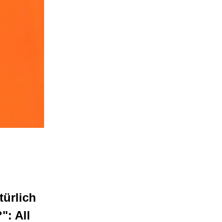
türlich
": All