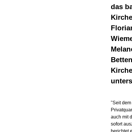
das ba
Kirch
Flori
Wieme
Melanc
Bette
Kirche
unters
"Seit dem
Privatquar
auch mit 
sofort aus
berichtet 