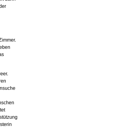
der
 Zimmer.
geben
as
eer.
ren
ensuche
enschen
tet
stützung
sterin