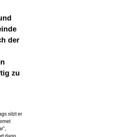
und
einde
h der
en
tig zu
gs sitzt er
ernet
r",
hrt dann