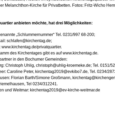
er Melanchthon-Kirche für Privatbetten. Fotos: Fritz-Wicho Her
uartier anbieten möchte, hat drei Möglichkeiten:
 genannte „Schlummernummer“ Tel. 0231/997 68-200;
ail: schlafen@kirchentag.de;
t: www.kirchentag.de/privatquartier.
amm des Kirchentages gibt es auf www.kirchentag.de.
artner in den Bochumer Gemeinden:
g: Christoph Uhlig, christoph@uhlig-kroemeke.de; Tel. 0151/
er: Caroline Peter, kirchentag2019@evkibo7.de, Tel. 0234/28
sen: Florian Barth/Simone Großmann, kirchentag@kirchenge
emelhausen, Tel 0234/312241.
n und Weitmar: kirchentag2019@ev-kirche-weitmar.de