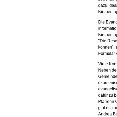
dazu, das
Kirchentag
Die Evang
Informatio
Kirchenta
"Die Reso
können", 
Formular v
Viele Kom
Neben dem
Gemeinden
ökumenisch
evangelis
dafür zu 
Pfarrerin 
gibt es z
Andrea Bus