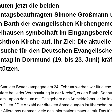
uten jetzt die beiden
entagsbeauftragten Simone Großmann 
an Barth der evangelischen Kirchengem
lhausen symbolhaft im Eingangsbereic
hthon-Kirche auf. Ihr Ziel: Die aktuelle
nsuche für den Deutschen Evangelisch
ntag in Dortmund (19. bis 23. Juni) kräf
tützen.
 Start der Bettenkampagne am 24. Februar werben wir für diese
tiere bei jeder Veranstaltung in der Kirche", erklärt Barth. Sonnta
dem Laptop dort, um mit Gastgebern das Anmeldeformular im Int
zufüllen. "Die Anzahl der direkten Anmeldungen ist überschauba
er. Allerdings nehmen viele das Informationsmaterial mit. Das fü