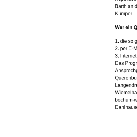
Barth an d
Kümper
Wer ein Q
1. die so
2. per E-M
3. Interne
Das Progr
Ansprechp
Querenbur
Langendre
Wiemelhau
bochum-wi
Dahlhause