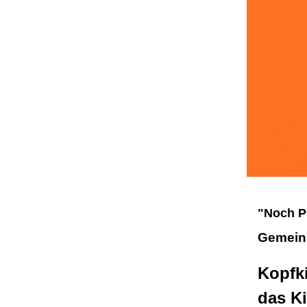
"Noch Pl
Gemeind
Kopfki
das Ki