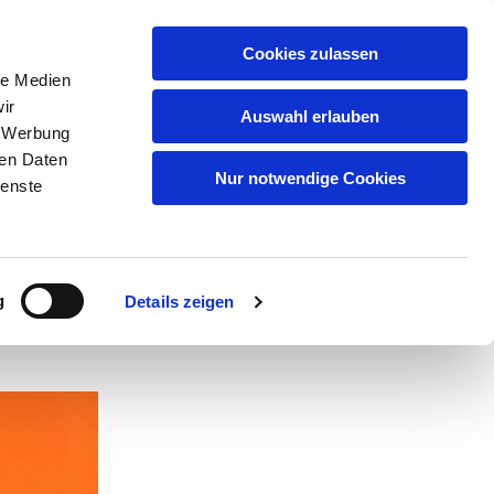
GEMEINDEN
KITAS
ÜBER UNS
FAQ
Cookies zulassen
le Medien
ir
Auswahl erlauben
, Werbung
ren Daten
Nur notwendige Cookies
ienste
g
Details zeigen