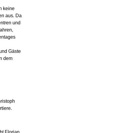
n keine
en aus. Da
ntren und
Jahren,
entages
 und Gäste
in dem
ristoph
tiere.
bt Florian