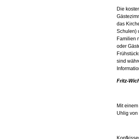
Die koste
Gästezimm
das Kirch
Schulen) u
Familien 
oder Gäste
Frühstücks
sind währe
Informatio
Fritz-Wi
Mit einem 
Uhlig von
Kopfkissen