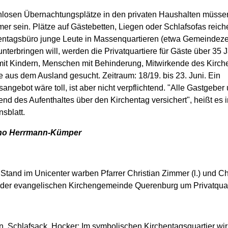
nlosen Übernachtungsplätze in den privaten Haushalten müsse
er sein. Plätze auf Gästebetten, Liegen oder Schlafsofas reich
entagsbüro junge Leute in Massenquartieren (etwa Gemeindeze
nterbringen will, werden die Privatquartiere für Gäste über 35 
mit Kindern, Menschen mit Behinderung, Mitwirkende des Kirch
 aus dem Ausland gesucht. Zeitraum: 18/19. bis 23. Juni. Ein
angebot wäre toll, ist aber nicht verpflichtend. "Alle Gastgeber
nd des Aufenthaltes über den Kirchentag versichert", heißt es 
nsblatt.
cho Herrmann-Kümper
Stand im Unicenter warben Pfarrer Christian Zimmer (l.) und Ch
 der evangelischen Kirchengemeinde Querenburg um Privatquar
, Schlafsack, Hocker: Im symbolischen Kirchentagsquartier wir