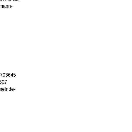
rmann-
52703645
7307
meinde-