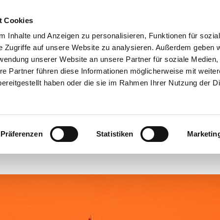
t Cookies
ANGEBOTE
 Inhalte und Anzeigen zu personalisieren, Funktionen für sozia
e Zugriffe auf unsere Website zu analysieren. Außerdem geben w
rwendung unserer Website an unsere Partner für soziale Medien
re Partner führen diese Informationen möglicherweise mit weite
"Noch Platz im Revier?"
ereitgestellt haben oder die sie im Rahmen Ihrer Nutzung der D
#
Webseiten-Migration
Präferenzen
Statistiken
Marketin
Veröffentlicht von Churchdesk am Dienstag, 2. April 2019 00:00