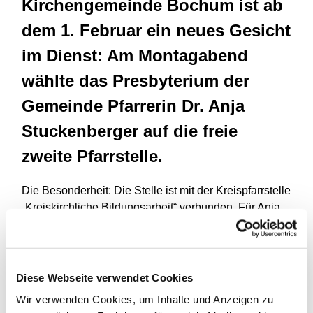
Kirchengemeinde Bochum ist ab
dem 1. Februar ein neues Gesicht
im Dienst: Am Montagabend
wählte das Presbyterium der
Gemeinde Pfarrerin Dr. Anja
Stuckenberger auf die freie
zweite Pfarrstelle.
Die Besonderheit: Die Stelle ist mit der Kreispfarrstelle
„Kreiskirchliche Bildungsarbeit“ verbunden. Für Anja
Stuckenberger bedeutet das viel Abwechslung in
ihrem Arbeitsalltag: Mit 50 Prozent wird sie im
pastoralen Dienst der Kirchengemeinde tätig sein, mit
der anderen Hälfte ihrer Zeit weiter die Evangelische
Diese Webseite verwendet Cookies
Stadtakademie Bochum leiten.
Wir verwenden Cookies, um Inhalte und Anzeigen zu