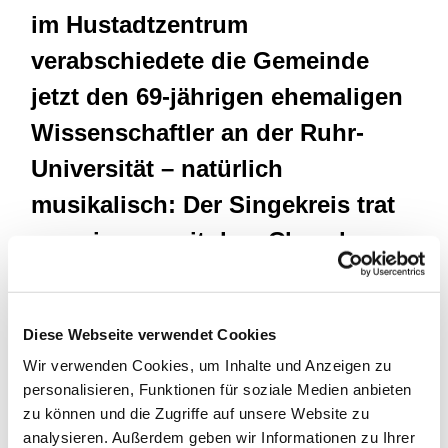
im Hustadtzentrum
verabschiedete die Gemeinde
jetzt den 69-jährigen ehemaligen
Wissenschaftler an der Ruhr-
Universität – natürlich
musikalisch: Der Singekreis trat
gemeinsam mit dem Chor der
baptistischen Gemeinde aus
Goldhamme auf.
Diese Webseite verwendet Cookies
Wir verwenden Cookies, um Inhalte und Anzeigen zu
Pfarrer Christian Zimmer dankte in dem Gottesdienst
personalisieren, Funktionen für soziale Medien anbieten
Grünert, dass er über 15 Jahre lang ehrenamtlich den
zu können und die Zugriffe auf unsere Website zu
Singekreis geleitet hat. "Darüber hinaus haben Sie
analysieren. Außerdem geben wir Informationen zu Ihrer