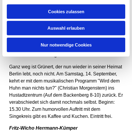
Zu seiner Arbeit als Chorleiter erklärt er im Gespräch
Cookies zulassen
bescheiden: "Als Autodidakt, der viel von anderen
Chorleitern abgeguckt hat, konnte ich manche Impulse
setzen." Auf seinen Chor, der ihm bei seinen Ideen
Auswahl erlauben
und Projekten mit anderen Chören immer wieder
folgte, ist er stolz: "Wir sind eine tolle Gemeinschaft."
Nur notwendige Cookies
In nächster Zeit wird sein Stellvertreter Wolfgang
Hörner die Chorleitung kommissarisch übernehmen.
Ganz weg ist Grünert, der nun wieder in seiner Heimat
Berlin lebt, noch nicht. Am Samstag, 14. September,
kehrt er mit dem musikalischen Programm "Wird dem
Huhn man nichts tun?" (Christian Morgenstern) ins
Hustadtzentrum (Auf dem Backenberg 8-10) zurück. Er
verabschiedet sich damit nochmals selbst. Beginn:
15.30 Uhr. Zum humorvollen Auftritt mit dem
Singekreis gibt es Kaffee und Kuchen. Eintritt frei.
Fritz-Wicho Herrmann-Kümper