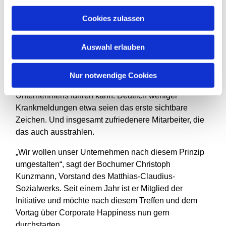
aufbringen, sich auf das Neue einzulassen. Und alle,
die mitmachen, sollten das vollkommen freiwillig tun.
Cookies zulassen
Dieses Umdenken sei kein leichter Weg, so der
Auswahl erlauben
Vortragende, der jedoch, das belegte auch der
Erfahrungsbericht der Betriebsrätin eines regionalen
Unternehmens, wenn er einmal beschritten wurde, zu
Nur notwendige Cookies
dann auch wiederum wirtschaftlichen Erfolgen des
Unternehmens führen kann. Deutlich weniger
Krankmeldungen etwa seien das erste sichtbare
Zeichen. Und insgesamt zufriedenere Mitarbeiter, die
das auch ausstrahlen.
„Wir wollen unser Unternehmen nach diesem Prinzip
umgestalten“, sagt der Bochumer Christoph
Kunzmann, Vorstand des Matthias-Claudius-
Sozialwerks. Seit einem Jahr ist er Mitglied der
Initiative und möchte nach diesem Treffen und dem
Vortag über Corporate Happiness nun gern
durchstarten.