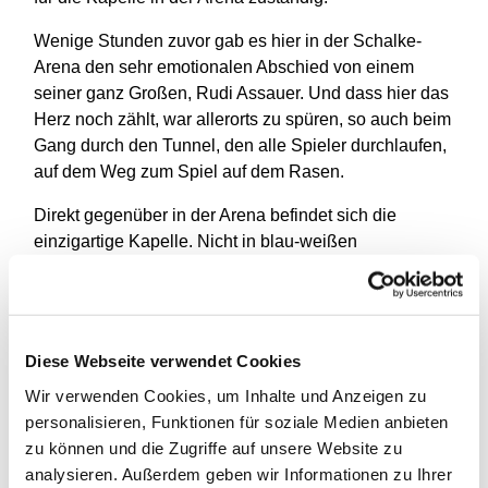
Wenige Stunden zuvor gab es hier in der Schalke-
Arena den sehr emotionalen Abschied von einem
seiner ganz Großen, Rudi Assauer. Und dass hier das
Herz noch zählt, war allerorts zu spüren, so auch beim
Gang durch den Tunnel, den alle Spieler durchlaufen,
auf dem Weg zum Spiel auf dem Rasen.
Direkt gegenüber in der Arena befindet sich die
einzigartige Kapelle. Nicht in blau-weißen
Vereinsfarben, sondern ausdrücklich ganz schlicht
gehalten. Hier kamen dann auch nach dem Rundgang
die Vereinsmitglieder zur Andacht zusammen:
„Lobsingt, ihr Völker alle, lobsingt und preist den
Diese Webseite verwendet Cookies
Herrn“ erklang es vielstimmig. Und wohl alle spürten,
Wir verwenden Cookies, um Inhalte und Anzeigen zu
dass dies ein besonderer Ort der Ruhe und des
personalisieren, Funktionen für soziale Medien anbieten
Nachdenkens ist.
zu können und die Zugriffe auf unsere Website zu
Dann widmeten sich die Teilnehmenden ihrem
analysieren. Außerdem geben wir Informationen zu Ihrer