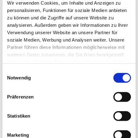
Wir verwenden Cookies, um Inhalte und Anzeigen zu
personalisieren, Funktionen für soziale Medien anbieten
Lieselotte Thomessen zog erst 1967 in die Gemeinde
zu können und die Zugriffe auf unsere Website zu
und fand dort schnell Kontakt. Bereits ein Jahr später
analysieren. Außerdem geben wir Informationen zu Ihrer
gehörte sie dem Presbyterium an. Schon 1972 wurde
Verwendung unserer Website an unsere Partner für
die Gemeindeaktive nicht wiedergewählt. Grund:
soziale Medien, Werbung und Analysen weiter. Unsere
Gemeindemitglieder nahmen ihr die ersten
Partner führen diese Informationen möglicherweise mit
Jugendgottesdienste Anfang der 70er Jahre übel, da
weiteren Daten zusammen, die Sie ihnen bereitgestellt
sie durch laute Musik und das Verhalten der
haben oder die sie im Rahmen Ihrer Nutzung der Dienste
Jugendlichen die Würde der Kirche gefährdet sahen.
gesammelt haben.
Einwilligungsauswahl
Doch ab 1976 wirkte die ehemalige Lehrerin bis zu
Notwendig
ihrem 75. Lebensjahr wieder im Presbyterium mit.
Konfirmation, Gemeindefest, Elternführerschein sowie
Präferenzen
die Umgestaltung des Kirchenraums vor knapp 20
Jahren: Durch die Beteiligung der Besucher streifte
Statistiken
das Erzählcafé noch viele Themen.
Das Erzählcafé organisierten die Pfarrer Ulrike und
Marketing