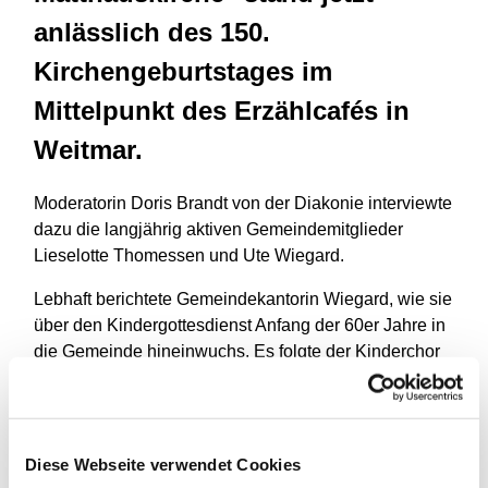
anlässlich des 150.
Kirchengeburtstages im
Mittelpunkt des Erzählcafés in
Weitmar.
Moderatorin Doris Brandt von der Diakonie interviewte
dazu die langjährig aktiven Gemeindemitglieder
Lieselotte Thomessen und Ute Wiegard.
Lebhaft berichtete Gemeindekantorin Wiegard, wie sie
über den Kindergottesdienst Anfang der 60er Jahre in
die Gemeinde hineinwuchs. Es folgte der Kinderchor
und später der Flötenkreis. Der Klavierunterricht bei
Gemeindekantor Erich Rolf ließ bei der damals
Elfjährigen den Wunsch wachsen, später einmal
Musik zu studieren. Der Kreis schloss sich, als sie vor
Diese Webseite verwendet Cookies
einigen Jahren beruflich zurückkam.