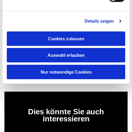
Andreas Menzel. "Wir haben uns damit mehr
lebendige Gemeindegeschichte als durch eine
Chronik versprochen. Das erleben wir heute", freute
Details zeigen
sich Pfarrerin Menzel
.
Fritz-Wicho Herrmann-Kümper
Cookies zulassen
Auswahl erlauben
Meine Gemeindegeschichte: Lieselotte Thomessen im
Gespräch. Foto: Fritz-Wicho Herrmann-Kümper
Nur notwendige Cookies
Dies könnte Sie auch
interessieren