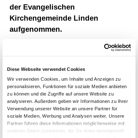
der Evangelischen
Kirchengemeinde Linden
aufgenommen.
Das Presbyterium der Gemeinde hatte ihn im
September einstimmig auf die Pfarrstelle gewählt, die
seit dem Eintritt in den Ruhestand von Pfarrer Rolf
Schuld vakant gewesen war.
Diese Webseite verwendet Cookies
Wir verwenden Cookies, um Inhalte und Anzeigen zu
Lukas Horst ist in der Gemeinde kein Unbekannter:
personalisieren, Funktionen für soziale Medien anbieten
Seit 2021 absolvierte er dort bereits seinen
zu können und die Zugriffe auf unsere Website zu
Probedienst und wurde im vergangenen August auch
analysieren. Außerdem geben wir Informationen zu Ihrer
in der Christuskirche in Linden durch Superintendent
Verwendung unserer Website an unsere Partner für
Gerald Hagmann ordiniert. Dieser überreichte ihm
soziale Medien, Werbung und Analysen weiter. Unsere
jetzt, ein gutes Jahr später, die Diensturkunde und
Partner führen diese Informationen möglicherweise mit
freute sich, Lukas Horst nun als gewählten Pfarrer im
weiteren Daten zusammen, die Sie ihnen bereitgestellt
Kirchenkreis begrüßen zu können.
haben oder die sie im Rahmen Ihrer Nutzung der Dienste