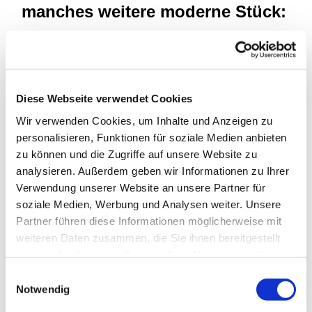
manches weitere moderne Stück:
Pianistin Song-Yi Jeong bot bei
ihrem Konzert in der
Christuskirche Gerthe eine
Diese Webseite verwendet Cookies
gelungene musikalische Reise
Wir verwenden Cookies, um Inhalte und Anzeigen zu
durch vier Jahrhunderte seit der
personalisieren, Funktionen für soziale Medien anbieten
zu können und die Zugriffe auf unsere Website zu
Barockzeit dar.
analysieren. Außerdem geben wir Informationen zu Ihrer
Verwendung unserer Website an unsere Partner für
Die über 140 Besucher gingen bei ihrem - mal
soziale Medien, Werbung und Analysen weiter. Unsere
meditativen, mal dramatischen - aber immer präzisen
Partner führen diese Informationen möglicherweise mit
Spiel aufmerksam mit. Am Ende gab es für die 28-
weiteren Daten zusammen, die Sie ihnen bereitgestellt
jährige Musikerin, die ihr Abschiedskonzert vor der
haben oder die sie im Rahmen Ihrer Nutzung der Dienste
Rückkehr nach Korea gab, viel Beifall.
gesammelt haben.
Einwilligungsauswahl
Notwendig
Fritz-Wicho Herrmann-Kümper