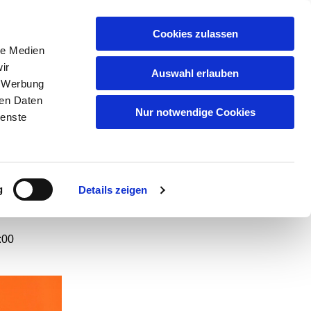
GEMEINDEN
KITAS
ÜBER UNS
FAQ
Cookies zulassen
le Medien
ir
Auswahl erlauben
, Werbung
ren Daten
tzen
Nur notwendige Cookies
ienste
g
Details zeigen
:00