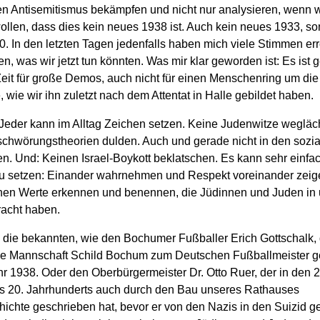
n Antisemitismus bekämpfen und nicht nur analysieren, wenn wi
llen, dass dies kein neues 1938 ist. Auch kein neues 1933, s
. In den letzten Tagen jedenfalls haben mich viele Stimmen erre
en, was wir jetzt tun könnten. Was mir klar geworden ist: Es ist 
Zeit für große Demos, auch nicht für einen Menschenring um die
wie wir ihn zuletzt nach dem Attentat in Halle gebildet haben.
Jeder kann im Alltag Zeichen setzen. Keine Judenwitze wegläc
schwörungstheorien dulden. Auch und gerade nicht in den sozi
n. Und: Keinen Israel-Boykott beklatschen. Es kann sehr einfac
u setzen: Einander wahrnehmen und Respekt voreinander zeig
chen Werte erkennen und benennen, die Jüdinnen und Juden in
racht haben.
s die bekannten, wie den Bochumer Fußballer Erich Gottschalk, 
ie Mannschaft Schild Bochum zum Deutschen Fußballmeister 
hr 1938. Oder den Oberbürgermeister Dr. Otto Ruer, der in den 
s 20. Jahrhunderts auch durch den Bau unseres Rathauses
ichte geschrieben hat, bevor er von den Nazis in den Suizid g