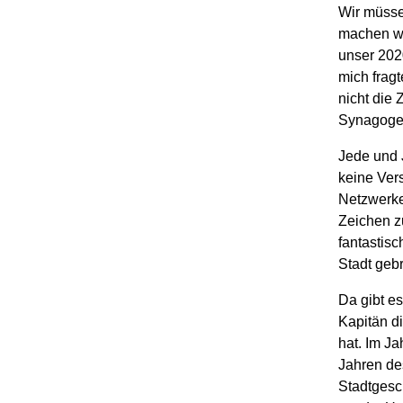
Wir müsse
machen wo
unser 2020
mich fragt
nicht die 
Synagoge, 
Jede und 
keine Ver
Netzwerke
Zeichen z
fantastis
Stadt geb
Da gibt e
Kapitän d
hat. Im Ja
Jahren de
Stadtgesch