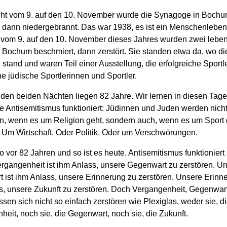
cht vom 9. auf den 10. November wurde die Synagoge in Boch
, dann niedergebrannt. Das war 1938, es ist ein Menschenleben 
 vom 9. auf den 10. November dieses Jahres wurden zwei lebe
 Bochum beschmiert, dann zerstört. Sie standen etwa da, wo die
tand und waren Teil einer Ausstellung, die erfolgreiche Sportle
he jüdische Sportlerinnen und Sportler.
den beiden Nächten liegen 82 Jahre. Wir lernen in diesen Tag
e Antisemitismus funktioniert: Jüdinnen und Juden werden nicht
en, wenn es um Religion geht, sondern auch, wenn es um Sport 
. Um Wirtschaft. Oder Politik. Oder um Verschwörungen.
 vor 82 Jahren und so ist es heute. Antisemitismus funktioniert 
rgangenheit ist ihm Anlass, unsere Gegenwart zu zerstören. U
 ist ihm Anlass, unsere Erinnerung zu zerstören. Unsere Erinne
s, unsere Zukunft zu zerstören. Doch Vergangenheit, Gegenwar
ssen sich nicht so einfach zerstören wie Plexiglas, weder sie, d
eit, noch sie, die Gegenwart, noch sie, die Zukunft.