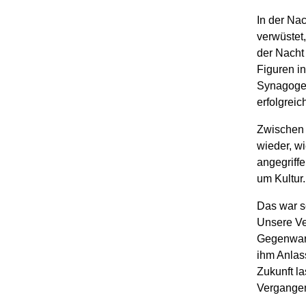
In der Na
verwüstet
der Nacht
Figuren in
Synagoge s
erfolgreic
Zwischen 
wieder, wi
angegriff
um Kultur
Das war so
Unsere Ve
Gegenwart
ihm Anlas
Zukunft la
Vergangenh