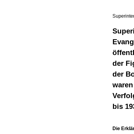
Superinte
Super
Evange
öffent
der Fi
der B
waren 
Verfo
bis 1
Die Erklä