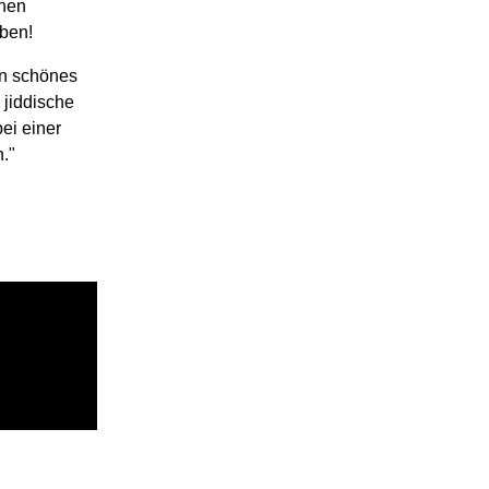
enen
aben!
in schönes
 jiddische
ei einer
."