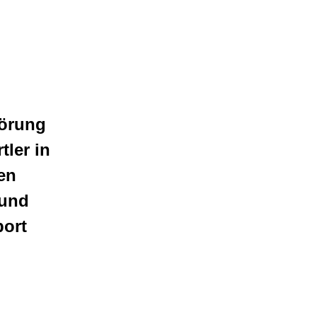
törung
tler in
en
 und
port