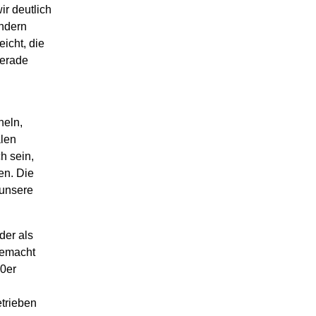
r deutlich
ondern
icht, die
gerade
heln,
alen
h sein,
en. Die
 unsere
der als
gemacht
20er
etrieben