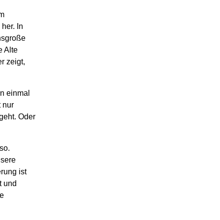
um
her. In
nsgroße
 Alte
r zeigt,
en einmal
 nur
geht. Oder
so.
nsere
rung ist
t und
ie