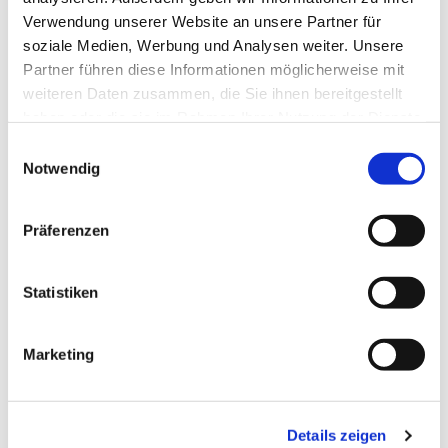
dass sie nicht hinfallen oder vom Fahrrad stürzen."
Verwendung unserer Website an unsere Partner für
Nun steht er im Park und wird von den Kindern häufig
soziale Medien, Werbung und Analysen weiter. Unsere
besucht.
Partner führen diese Informationen möglicherweise mit
weiteren Daten zusammen, die Sie ihnen bereitgestellt
"Engel begleiten uns", ist sich auch
haben oder die sie im Rahmen Ihrer Nutzung der Dienste
Jugendmitarbeiterin Luljeta von der "Offenen Tür" im
gesammelt haben.
Brühmann-Haus sicher. "Jeder Mensch kann ein
Einwilligungsauswahl
Notwendig
Engel sein und jeder ist auch schon einem im Alltag
begegnet. Oft wissen wir das erst danach", sagt
Sozialarbeiterin Petra Lau-Schalla.
Präferenzen
Die Jugendlichen errichteten deshalb eine Holzwand,
die sie mit den beiden berühmten barocken Engeln
Statistiken
aus Raffaels Gemälde „Sixtinische Madonna“
beklebten. Der beabsichtigte Gag: An zwei Stellen
Marketing
kann man mit dem Kopf durchschauen und so auch
ein Engel werden.
Die Mitarbeitenden des Stadtteilumbaubüros WLAB
Details zeigen
(Werne-Langendreer-Alter-Bahnhof) haben die Idee