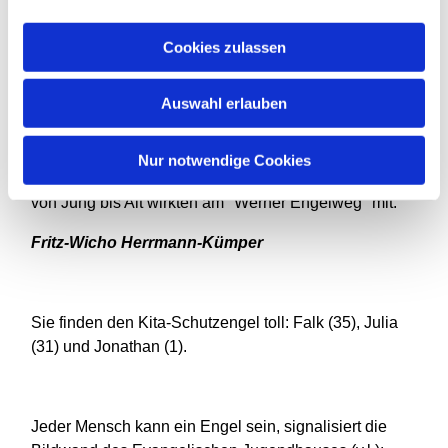
zum Engelweg entwickelt. Als Blaupause diente der
Engelweg im Glottertal bei Waldkirch im Schwarzwald.
Cookies zulassen
"Wir fanden, dass Engel ein spannendes Thema ist,
Auswahl erlauben
bei dem sich jeder seine eigenen Gedanken zu
macht", erklärt Mitarbeiterin Sabra Khatal, die für die
Organisation des Weges zuständig ist. Der Erfolg gab
Nur notwendige Cookies
WLAB recht: 15 Gruppen mit rund 200 Teilnehmenden
von Jung bis Alt wirkten am "Werner Engelweg" mit.
Fritz-Wicho Herrmann-Kümper
Sie finden den Kita-Schutzengel toll: Falk (35), Julia
(31) und Jonathan (1).
Jeder Mensch kann ein Engel sein, signalisiert die