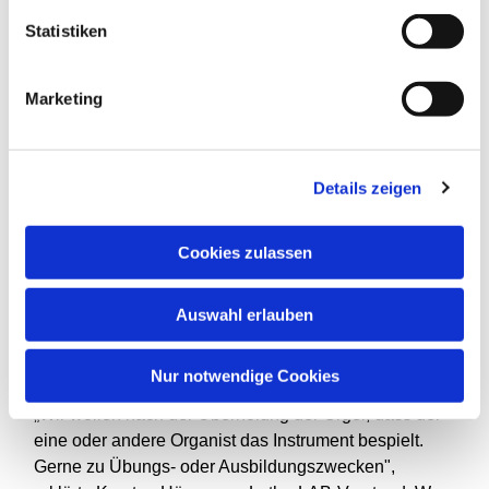
veränderte 1980 die Orgelbaufirma Bernhard Koch die
Statistiken
romantisch gestimmte Orgel zu einem mehr barocken
Klang. Dafür wurden mehrere Register ausgebaut.
Einzelne kamen hinzu.
Marketing
Das Schöne an der aktuellen Aktion war, das
interessierte Bürgerinnen und Bürger dem
Details zeigen
Orgelbaumeister bei seiner Arbeit über die Schulter
schauen konnten. Theo Albers und Alexander
Jakobidze-Gitman mit Tochter Rachel gehörten dazu.
Cookies zulassen
"Ich wollte wissen, wie eine pneumatische Orgel
funktioniert und durfte hier viel über ihren komplexen
Auswahl erlauben
Aufbau lernen", freute sich Albers. Pianist Jakobidze-
Gitman war danach ebenso begeistert von der
kompetenten Führung.
Nur notwendige Cookies
„Wir wollen nach der Überholung der Orgel, dass der
eine oder andere Organist das Instrument bespielt.
Gerne zu Übungs- oder Ausbildungszwecken",