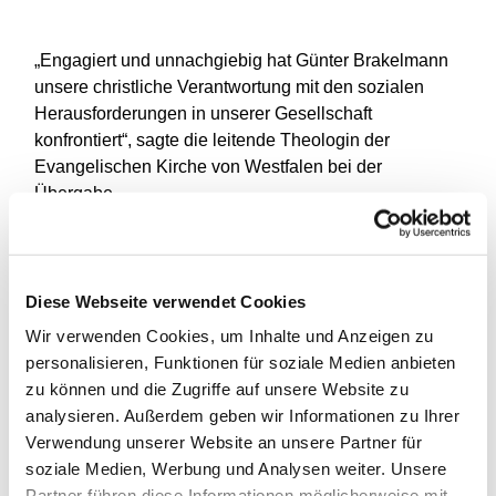
„Engagiert und unnachgiebig hat Günter Brakelmann
unsere christliche Verantwortung mit den sozialen
Herausforderungen in unserer Gesellschaft
konfrontiert“, sagte die leitende Theologin der
Evangelischen Kirche von Westfalen bei der
Übergabe.
„Als geachteter Hochschullehrer und streitbarer
Mitmensch hat er sich für soziale Gerechtigkeit, für
menschenwürdige Lebens- und Arbeitsbedingungen
Diese Webseite verwendet Cookies
und gegen jede Geschichtsvergessenheit stark
Wir verwenden Cookies, um Inhalte und Anzeigen zu
gemacht – und wird darin längst nicht müde. In einer
personalisieren, Funktionen für soziale Medien anbieten
unverwechselbaren Weise verkörpert er damit das
zu können und die Zugriffe auf unsere Website zu
soziale Gewissen von Theologie und Kirche. Sein
analysieren. Außerdem geben wir Informationen zu Ihrer
Einsatz hat beide bereichert. Dafür gebührt ihm unser
Verwendung unserer Website an unsere Partner für
Dank und unsere große Anerkennung“, würdigte
soziale Medien, Werbung und Analysen weiter. Unsere
Kurschus den Wissenschaftler.
Partner führen diese Informationen möglicherweise mit