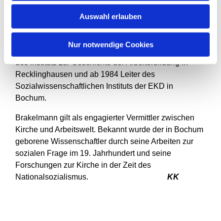
Emeritierung im Jahre 1996 Professor für Christliche
Gesellschaftslehre an der Ruhr-Universität. Daneben
Auswahl erlauben
war der Theologe, Sozialwissenschaftler und
Historiker Mitglied der Sozialkammer der EKD und der
Nur notwendige Cookies
Grundwertekommission der SPD, Gründungsrektor
des Instituts zur Geschichte der Arbeiterbildung in
Recklinghausen und ab 1984 Leiter des
Sozialwissenschaftlichen Instituts der EKD in
Bochum.
Brakelmann gilt als engagierter Vermittler zwischen
Kirche und Arbeitswelt. Bekannt wurde der in Bochum
geborene Wissenschaftler durch seine Arbeiten zur
sozialen Frage im 19. Jahrhundert und seine
Forschungen zur Kirche in der Zeit des
Nationalsozialismus.
KK