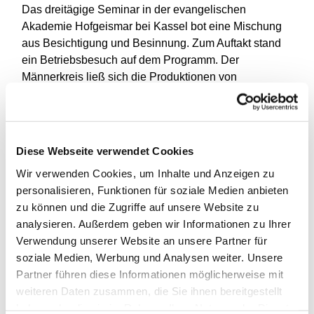
Das dreitägige Seminar in der evangelischen
Akademie Hofgeismar bei Kassel bot eine Mischung
aus Besichtigung und Besinnung. Zum Auftakt stand
ein Betriebsbesuch auf dem Programm. Der
Männerkreis ließ sich die Produktionen von
Fertighäusern erläutern, die unter der Prämisse
„Naturmaterial trifft Innovation“ aus Holz konstruiert
und gebaut werden. Bei der sachkundigen Führung
durch den Eigentümer konnten manche Fragen zum
Diese Webseite verwendet Cookies
Umweltschutz und zur nachhaltigen Bauweise
Wir verwenden Cookies, um Inhalte und Anzeigen zu
beantwortet werden.
personalisieren, Funktionen für soziale Medien anbieten
Der zweite Tag gehörte dann ausschließlich dem
zu können und die Zugriffe auf unsere Website zu
Thema Gerechtigkeit. Vor- und Nachmittag waren
analysieren. Außerdem geben wir Informationen zu Ihrer
ausgefüllt mit PowerPoint-Präsentationen,
Verwendung unserer Website an unsere Partner für
Gruppenarbeiten und engagierten Diskussionen –
soziale Medien, Werbung und Analysen weiter. Unsere
auch wenn nicht alle Fragen zur Gerechtigkeit und zu
Partner führen diese Informationen möglicherweise mit
Zielen, die einen Kampf lohnen lassen, beantwortet
weiteren Daten zusammen, die Sie ihnen bereitgestellt
werden konnten.
haben oder die sie im Rahmen Ihrer Nutzung der Dienste