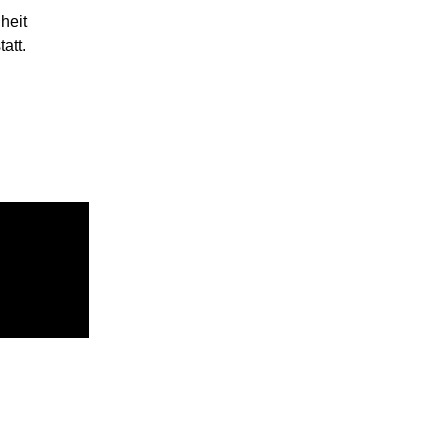
heit
att.