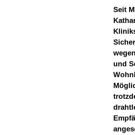
Seit M
Katha
Klinik
Siche
wegen 
und S
Wohnb
Möglic
trotz
drahtl
Empfä
angesc