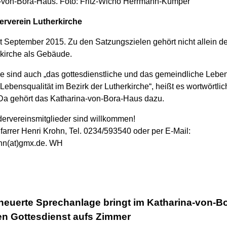
-von-Bora-Haus. Foto: Fritz-Wicho Herrmann-Kümper
erverein Lutherkirche
it September 2015. Zu den Satzungszielen gehört nicht allein de
rkirche als Gebäude.
le sind auch „das gottesdienstliche und das gemeindliche Lebe
Lebensqualität im Bezirk der Lutherkirche“, heißt es wortwörtlich
Da gehört das Katharina-von-Bora-Haus dazu.
ervereinsmitglieder sind willkommen!
farrer Henri Krohn, Tel. 0234/593540 oder per E-Mail:
hn(at)gmx.de. WH
euerte Sprechanlage bringt im Katharina-von-Bo
n Gottesdienst aufs Zimmer