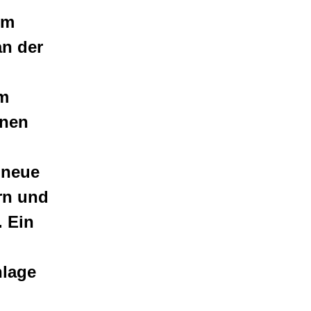
im
an der
im
nnen
 neue
rn und
. Ein
nlage