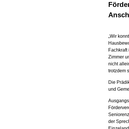
Förder
Ansch
„Wir konnt
Hausbewoh
Fachkraft 
Zimmer un
nicht alle
trotzdem s
Die Prädik
und Gemei
Ausgangsp
Förderver
Seniorenz
der Sprec
Einzeland