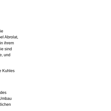
ie
l Abrolat,
in ihrem
ie sind
e, und
ne Kuhles
 des
n Umbau
lichen