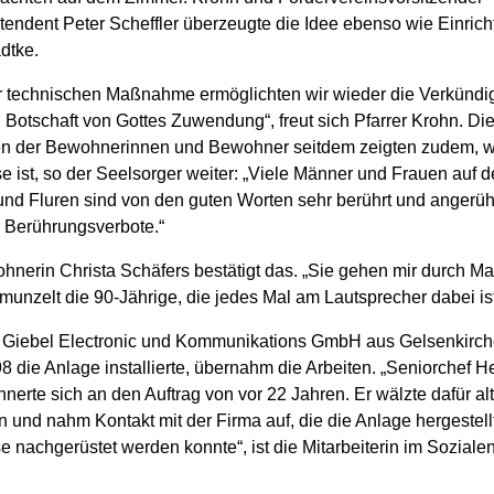
tendent Peter Scheffler überzeugte die Idee ebenso wie Einrich
dtke.
er technischen Maßnahme ermöglichten wir wieder die Verkündi
n Botschaft von Gottes Zuwendung“, freut sich Pfarrer Krohn. Di
n der Bewohnerinnen und Bewohner seitdem zeigten zudem, wi
e ist, so der Seelsorger weiter: „Viele Männer und Frauen auf 
nd Fluren sind von den guten Worten sehr berührt und angerühr
r Berührungsverbote.“
nerin Christa Schäfers bestätigt das. „Sie gehen mir durch Ma
munzelt die 90-Jährige, die jedes Mal am Lautsprecher dabei ist
 Giebel Electronic und Kommunikations GmbH aus Gelsenkirch
8 die Anlage installierte, übernahm die Arbeiten. „Seniorchef 
nnerte sich an den Auftrag von vor 22 Jahren. Er wälzte dafür al
 und nahm Kontakt mit der Firma auf, die die Anlage hergestellt
e nachgerüstet werden konnte“, ist die Mitarbeiterin im Soziale