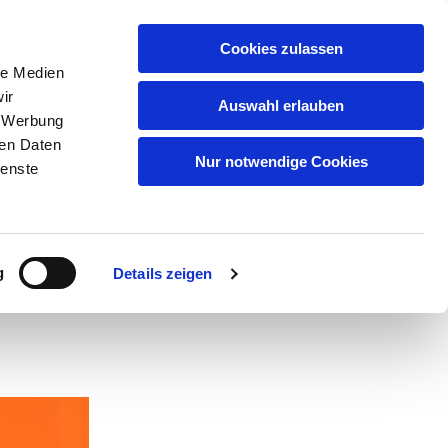
GEMEINDEN
KITAS
ÜBER UNS
FAQ
Cookies zulassen
le Medien
ir
Auswahl erlauben
, Werbung
ren Daten
Nur notwendige Cookies
ienste
h
g
Details zeigen