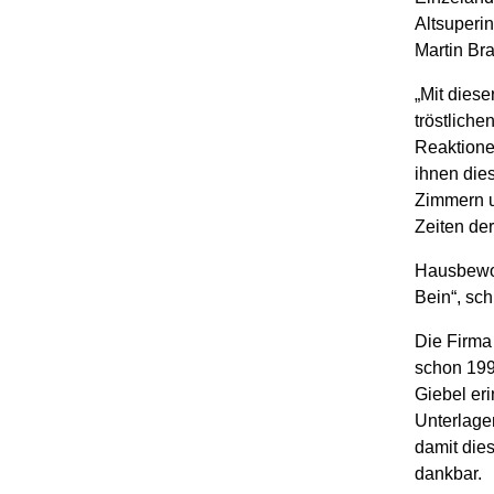
Altsuperin
Martin Bra
„Mit dies
tröstliche
Reaktione
ihnen dies
Zimmern u
Zeiten de
Hausbewoh
Bein“, sch
Die Firma
schon 199
Giebel eri
Unterlagen
damit dies
dankbar.