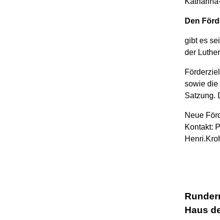
Katharina
Den Förd
gibt es se
der Luthe
Förderzie
sowie die 
Satzung. 
Neue Förd
Kontakt: P
Henri.Kro
Rundern
Haus de