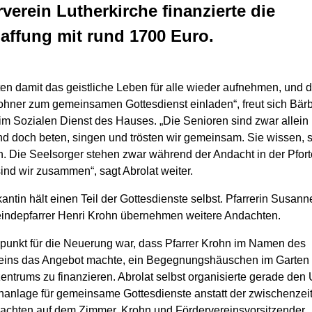
verein Lutherkirche finanzierte die
affung mit rund 1700 Euro.
en damit das geistliche Leben für alle wieder aufnehmen, und d
ner zum gemeinsamen Gottesdienst einladen“, freut sich Bärbe
im Sozialen Dienst des Hauses. „Die Senioren sind zwar allein 
d doch beten, singen und trösten wir gemeinsam. Sie wissen, s
in. Die Seelsorger stehen zwar während der Andacht in der Pfort
ind wir zusammen“, sagt Abrolat weiter.
antin hält einen Teil der Gottesdienste selbst. Pfarrerin Susan
ndepfarrer Henri Krohn übernehmen weitere Andachten.
unkt für die Neuerung war, dass Pfarrer Krohn im Namen des
eins das Angebot machte, ein Begegnungshäuschen im Garten
entrums zu finanzieren. Abrolat selbst organisierte gerade de
hanlage für gemeinsame Gottesdienste anstatt der zwischenzeit
achten auf dem Zimmer. Krohn und Fördervereinsvorsitzender