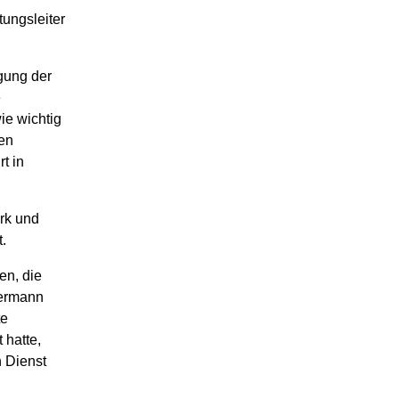
tungsleiter
gung der
e
e wichtig
den
t in
rk und
.
en, die
Hermann
te
 hatte,
n Dienst