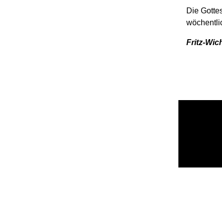
Die Gotte
wöchentli
Fritz-Wi