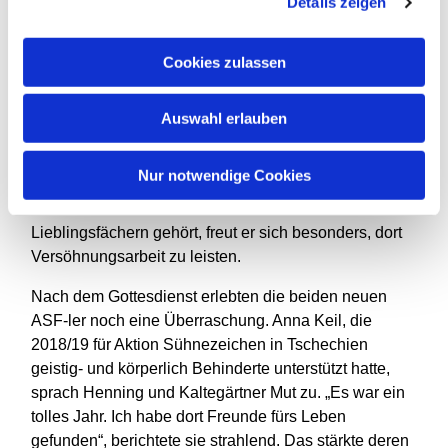
Niederlanden. „Die bekannteste jüdische Person in
Details zeigen
diesem Lager war Anne Frank. Aber auch viele
internierte niederländische Ärzte jüdischen Glaubens
Cookies zulassen
lebten dort, sodass ‘Camp Westernbork‘
zwischenzeitlich das größte Krankenhaus der
Auswahl erlauben
Niederlande hatte“, erzählt Kaltegärtner.
In seiner Schule stieß der ebenfalls 18-Jährige auf die
Nur notwendige Cookies
ASF, nachdem er sich für ein FSJ im Ausland
entschieden hatte. Da Geschichte zu seinen
Lieblingsfächern gehört, freut er sich besonders, dort
Versöhnungsarbeit zu leisten.
Nach dem Gottesdienst erlebten die beiden neuen
ASF-ler noch eine Überraschung. Anna Keil, die
2018/19 für Aktion Sühnezeichen in Tschechien
geistig- und körperlich Behinderte unterstützt hatte,
sprach Henning und Kaltegärtner Mut zu. „Es war ein
tolles Jahr. Ich habe dort Freunde fürs Leben
gefunden“, berichtete sie strahlend. Das stärkte deren