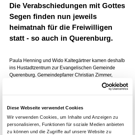
Die Verabschiedungen mit Gottes
Segen finden nun jeweils
heimatnah für die Freiwilligen
statt - so auch in Querenburg.
Paula Henning und Wido Kaltegärtner kamen deshalb
ins Hustadtzentrum zur Evangelischen Gemeinde
Querenburg. Gemeindepfarrer Christian Zimmer,
Pfarrer i. R. Wolfgang Schwabe, der Regionalvertreter
von ASF, und gut 30 Gottesdienstbesucher begleiteten
sie symbolisch für ihre bevorstehende Aufgabe. Ein
Kreuz als Lebensbegleiter inklusive.
Diese Webseite verwendet Cookies
"Wir haben heute den Diakonie-Sonntag. Da passt es
Wir verwenden Cookies, um Inhalte und Anzeigen zu
gut, dass wir hier Gäste von Aktion Sühnezeichen
personalisieren, Funktionen für soziale Medien anbieten
Friedensdienste unter uns haben, die bereit sind,
zu können und die Zugriffe auf unsere Website zu