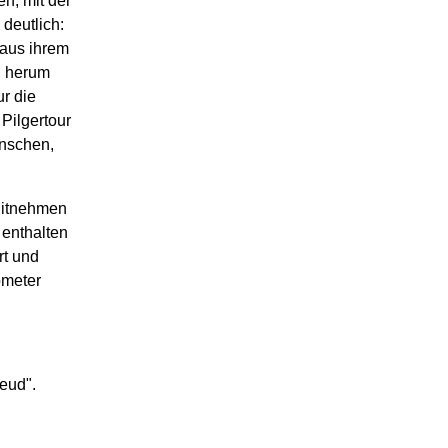
n, mit der
deutlich:
 aus ihrem
h herum
r die
 Pilgertour
nschen,
Mitnehmen
 enthalten
rt und
ometer
eud".