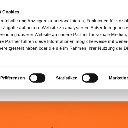
t Cookies
ANGEBOTE
 Inhalte und Anzeigen zu personalisieren, Funktionen für sozia
e Zugriffe auf unsere Website zu analysieren. Außerdem geben w
rwendung unserer Website an unsere Partner für soziale Medien
re Partner führen diese Informationen möglicherweise mit weite
meinsam die Natur erle
ereitgestellt haben oder die sie im Rahmen Ihrer Nutzung der D
#
Webseiten-Migration
Präferenzen
Statistiken
Marketin
eröffentlicht von Churchdesk am Mittwoch, 11. August 2021 00: