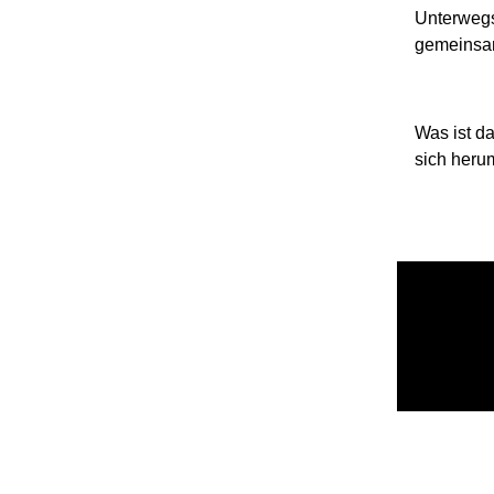
Unterwegs 
gemeinsam
Was ist d
sich heru