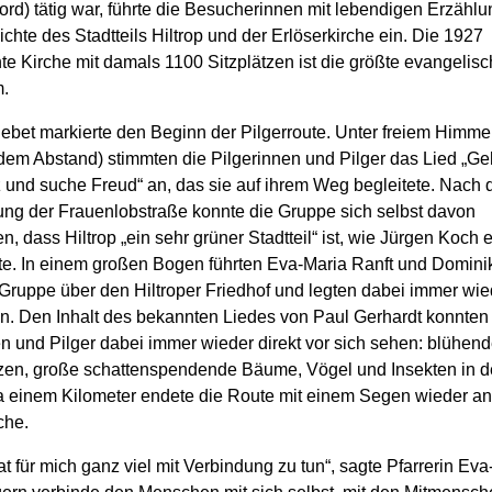
rd) tätig war, führte die Besucherinnen mit lebendigen Erzählu
chte des Stadtteils Hiltrop und der Erlöserkirche ein. Die 1927
e Kirche mit damals 1100 Sitzplätzen ist die größte evangelisc
.
ebet markierte den Beginn der Pilgerroute. Unter freiem Himmel
em Abstand) stimmten die Pilgerinnen und Pilger das Lied „Ge
 und suche Freud“ an, das sie auf ihrem Weg begleitete. Nach 
ng der Frauenlobstraße konnte die Gruppe sich selbst davon
, dass Hiltrop „ein sehr grüner Stadtteil“ ist, wie Jürgen Koch
atte. In einem großen Bogen führten Eva-Maria Ranft und Domin
 Gruppe über den Hiltroper Friedhof und legten dabei immer wie
n. Den Inhalt des bekannten Liedes von Paul Gerhardt konnten
en und Pilger dabei immer wieder direkt vor sich sehen: blühe
zen, große schattenspendende Bäume, Vögel und Insekten in de
 einem Kilometer endete die Route mit einem Segen wieder an
che.
at für mich ganz viel mit Verbindung zu tun“, sagte Pfarrerin Eva