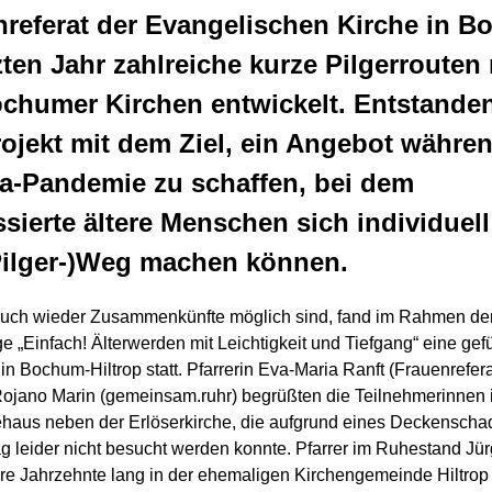
nreferat der Evangelischen Kirche in 
zten Jahr zahlreiche kurze Pilgerrouten
chumer Kirchen entwickelt. Entstande
ojekt mit dem Ziel, ein Angebot währe
a-Pandemie zu schaffen, bei dem
ssierte ältere Menschen sich individuell
Pilger-)Weg machen können.
 auch wieder Zusammenkünfte möglich sind, fand im Rahmen de
e „Einfach! Älterwerden mit Leichtigkeit und Tiefgang“ eine gef
 in Bochum-Hiltrop statt. Pfarrerin Eva-Maria Ranft (Frauenrefer
ojano Marin (gemeinsam.ruhr) begrüßten die Teilnehmerinnen 
aus neben der Erlöserkirche, die aufgrund eines Deckenscha
g leider nicht besucht werden konnte. Pfarrer im Ruhestand Jü
re Jahrzehnte lang in der ehemaligen Kirchengemeinde Hiltrop