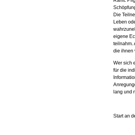
Ranft. Pil
Schöpfung
Die Teiln
Leben ode
wahrzuneh
eigene Eck
teilnahm.
die ihnen 
Wer sich 
für die in
Informatio
Anregunge
lang und m
Start an 