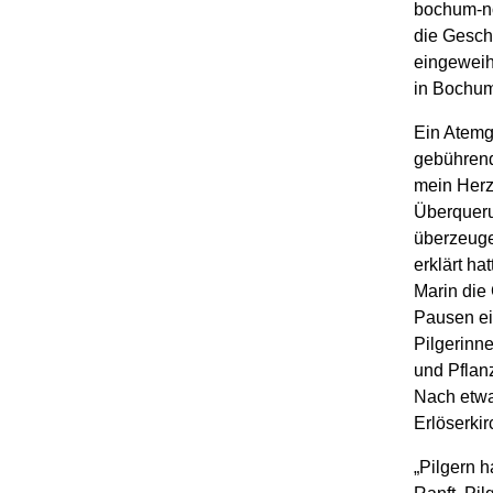
bochum-no
die Geschi
eingeweiht
in Bochum
Ein Atemg
gebührend
mein Herz
Überqueru
überzeugen
erklärt h
Marin die
Pausen ei
Pilgerinn
und Pflan
Nach etwa
Erlöserkir
„Pilgern h