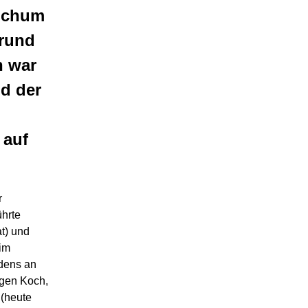
Bochum
 rund
n war
nd der
 auf
r
ührte
at) und
im
dens an
rgen Koch,
 (heute