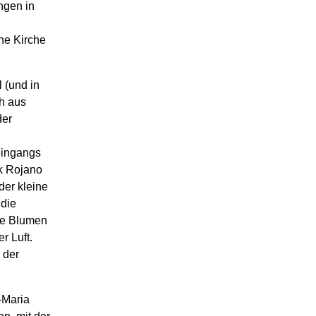
ngen in
he Kirche
 (und in
h aus
der
 eingangs
ik Rojano
der kleine
 die
nde Blumen
r Luft.
 der
-Maria