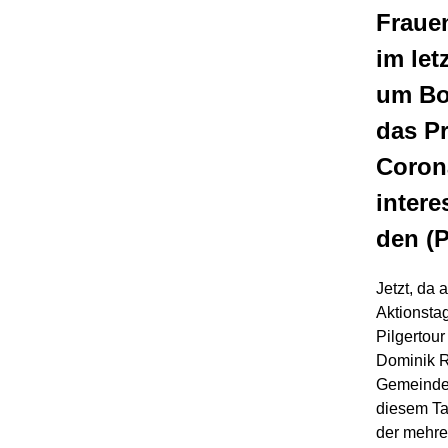
Fraue
im let
um Bo
das Pr
Coron
intere
den (
Jetzt, da
Aktionstag
Pilgertour
Dominik R
Gemeindeh
diesem Ta
der mehre