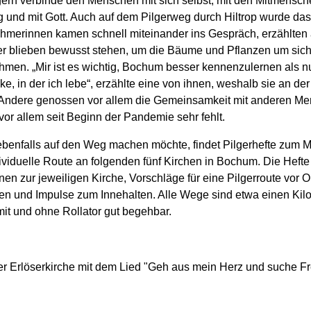
gern verbinde den Menschen mit sich selbst, mit den Mitmensche
 und mit Gott. Auch auf dem Pilgerweg durch Hiltrop wurde das 
ehmerinnen kamen schnell miteinander ins Gespräch, erzählten
r blieben bewusst stehen, um die Bäume und Pflanzen um sic
men. „Mir ist es wichtig, Bochum besser kennenzulernen als nu
e, in der ich lebe“, erzählte eine von ihnen, weshalb sie an der
 Andere genossen vor allem die Gemeinsamkeit mit anderen Me
vor allem seit Beginn der Pandemie sehr fehlt.
ebenfalls auf den Weg machen möchte, findet Pilgerhefte zum 
dividuelle Route an folgenden fünf Kirchen in Bochum. Die Hefte
nen zur jeweiligen Kirche, Vorschläge für eine Pilgerroute vor O
n und Impulse zum Innehalten. Alle Wege sind etwa einen Kil
it und ohne Rollator gut begehbar.
der Erlöserkirche mit dem Lied "Geh aus mein Herz und suche Fr