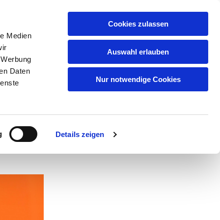
GEMEINDEN
KITAS
ÜBER UNS
FAQ
Cookies zulassen
le Medien
ir
Auswahl erlauben
, Werbung
ren Daten
ben
Nur notwendige Cookies
ienste
g
Details zeigen
00