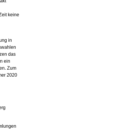
akt
Zeit keine
ung in
mswahlen
tzen das
n ein
men. Zum
mer 2020
erg
mmlungen