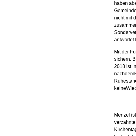
haben abe
Gemeinden
nicht mit
zusammen.
Sonderver
antwortet 
Mit der F
sichern. B
2018 ist i
nachdemPf
Ruhestand
keineWied
Menzel ist
verzahnte
Kirchenta