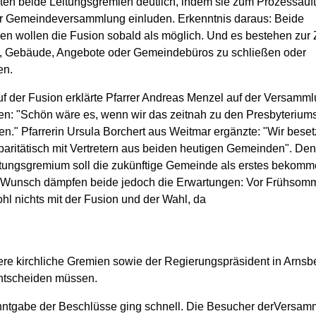
en beide Leitungsgremien deutlich, indem sie zum Prozessauft
ur Gemeindeversammlung einluden. Erkenntnis daraus: Beide
en wollen die Fusion sobald als möglich. Und es bestehen zur 
, Gebäude, Angebote oder Gemeindebüros zu schließen oder
en.
f der Fusion erklärte Pfarrer Andreas Menzel auf der Versamml
n: "Schön wäre es, wenn wir das zeitnah zu den Presbyteriu
n." Pfarrerin Ursula Borchert aus Weitmar ergänzte: "Wir bese
aritätisch mit Vertretern aus beiden heutigen Gemeinden". Den
tungsgremium soll die zukünftige Gemeinde als erstes bekom
n Wunsch dämpfen beide jedoch die Erwartungen: Vor Frühsom
hl nichts mit der Fusion und der Wahl, da
ere kirchliche Gremien sowie der Regierungspräsident in Arnsb
ntscheiden müssen.
ntgabe der Beschlüsse ging schnell. Die Besucher derVersa