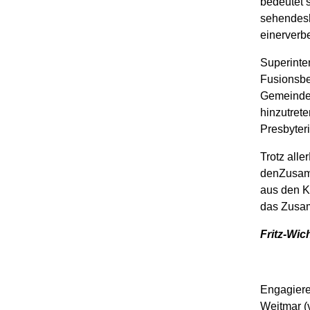
bedeutet 
sehendesh
einerverb
Superinte
Fusionsbe
Gemeinde
hinzutrete
Presbyter
Trotz all
denZusamm
aus den K
das Zusa
Fritz-Wi
Engagiere
Weitmar (v