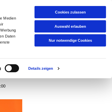
GEMEINDEN
KITAS
ÜBER UNS
FAQ
Cookies zulassen
le Medien
ir
Auswahl erlauben
, Werbung
ren Daten
und
Nur notwendige Cookies
ienste
en
g
Details zeigen
:00