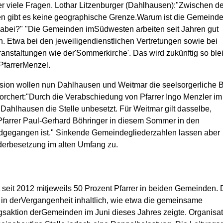
r viele Fragen. Lothar Litzenburger (Dahlhausen):"Zwischen d
 gibt es keine geographische Grenze.Warum ist die Gemeinde
 dabei?" "Die Gemeinden imSüdwesten arbeiten seit Jahren gut
 Etwa bei den jeweiligendienstlichen Vertretungen sowie bei
anstaltungen wie der'Sommerkirche'. Das wird zukünftig so ble
PfarrerMenzel.
usion wollen nun Dahlhausen und Weitmar die seelsorgerliche 
orchert:"Durch die Verabschiedung von Pfarrer Ingo Menzler im 
nDahlhausen die Stelle unbesetzt. Für Weitmar gilt dasselbe,
arrer Paul-Gerhard Böhringer in diesem Sommer in den
gegangen ist." Sinkende Gemeindegliederzahlen lassen aber
erbesetzung im alten Umfang zu.
 seit 2012 mitjeweils 50 Prozent Pfarrer in beiden Gemeinden.
 in derVergangenheit inhaltlich, wie etwa die gemeinsame
gsaktion derGemeinden im Juni dieses Jahres zeigte. Organisat