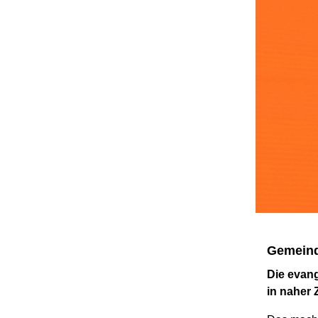
Gemeind
Die evan
in naher