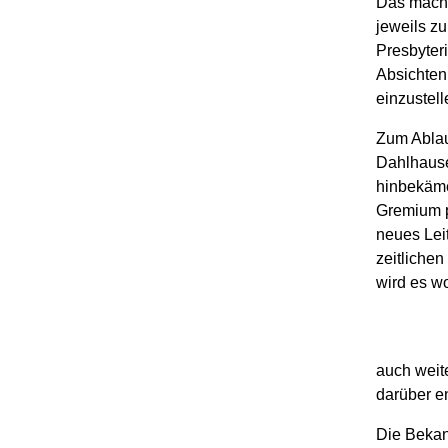
Das macht
jeweils z
Presbyteri
Absichten
einzustell
Zum Ablau
Dahlhause
hinbekäme
Gremium p
neues Lei
zeitliche
wird es wo
auch weit
darüber e
Die Bekan