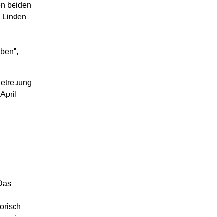
en beiden
 Linden
iben",
Betreuung
April
 Das
orisch