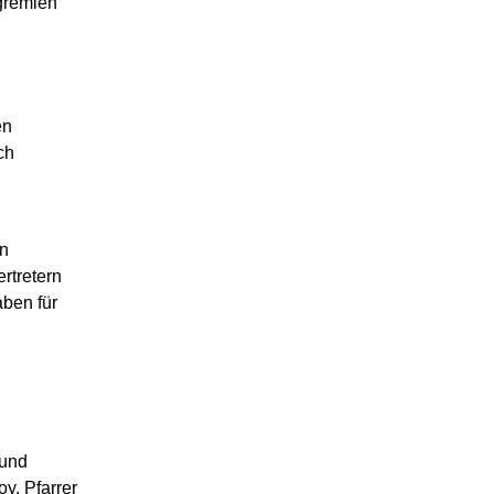
gremien
en
ch
n
rtretern
ben für
 und
oy, Pfarrer