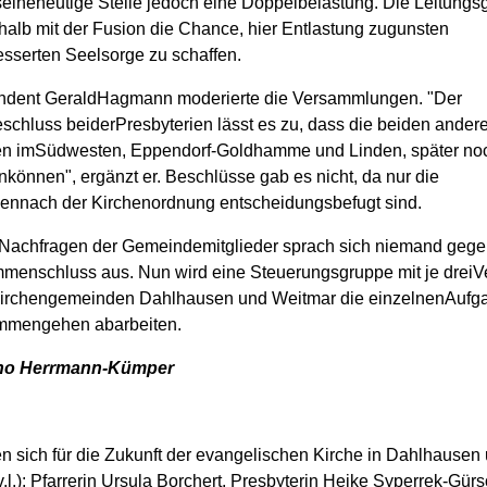
seineheutige Stelle jedoch eine Doppelbelastung. Die Leitungs
alb mit der Fusion die Chance, hier Entlastung zugunsten
esserten Seelsorge zu schaffen.
ndent GeraldHagmann moderierte die Versammlungen. "Der
schluss beiderPresbyterien lässt es zu, dass die beiden ander
n imSüdwesten, Eppendorf-Goldhamme und Linden, später no
nkönnen", ergänzt er. Beschlüsse gab es nicht, da nur die
iennach der Kirchenordnung entscheidungsbefugt sind.
erNachfragen der Gemeindemitglieder sprach sich niemand gege
enschluss aus. Nun wird eine Steuerungsgruppe mit je dreiVe
irchengemeinden Dahlhausen und Weitmar die einzelnenAufga
mmengehen abarbeiten.
cho Herrmann-Kümper
n sich für die Zukunft der evangelischen Kirche in Dahlhausen
.l.): Pfarrerin Ursula Borchert, Presbyterin Heike Syperrek-Gürs