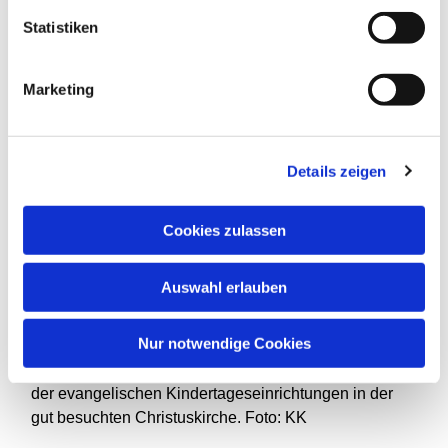
Bildungsraum“.
Statistiken
Das inhaltliche Resümee des Fachtages von Dagmar
Reuter: Im Mittelpunkt für die Gestaltung von Räumen
Marketing
sollte die Eigenaktivität und somit die Selbstbildung
der Kinder stehen, gekoppelt mit der
„Wahrnehmenden Beobachtung“, als eine
Details zeigen
professionelle Haltung um die Bildungsprozesse der
Kinder wahrzunehmen und optimal zu unterstützen.
Cookies zulassen
Nach diesem gelungenen Auftakt möchte Reuter nun
jährlich einen Fachtag zu aktuellen Themen
Auswahl erlauben
organisieren.
Nur notwendige Cookies
Eine erfolgreiche Premiere feierte der erste Fachtag
der evangelischen Kindertageseinrichtungen in der
gut besuchten Christuskirche. Foto: KK