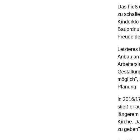
Das hieß 
zu schaffe
Kinderklo
Bauordnun
Freude de
Letzteres
Anbau an
Arbeitersi
Gestaltun
möglich", 
Planung.
In 2016/17
stieß er a
längerem 
Kirche. D
zu geben",