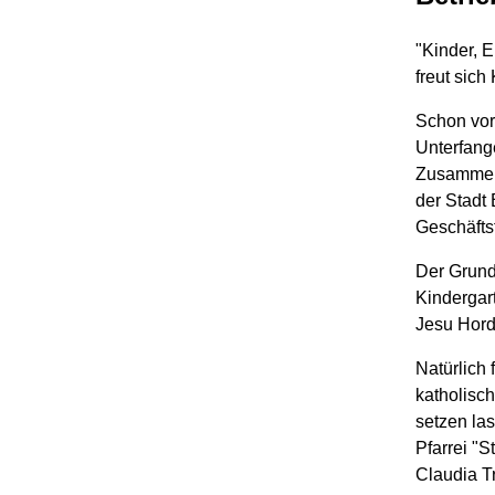
"Kinder, E
freut sich
Schon vor
Unterfang
Zusammena
der Stadt
Geschäfts
Der Grund
Kindergar
Jesu Hord
Natürlich
katholisch
setzen la
Pfarrei "S
Claudia T