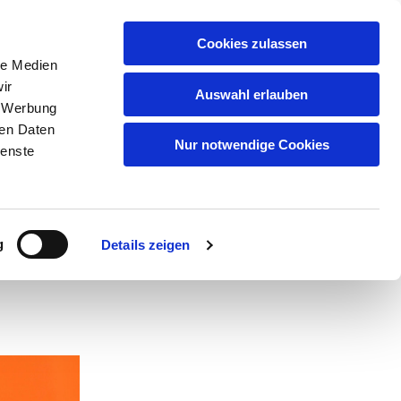
GEMEINDEN
KITAS
ÜBER UNS
FAQ
Cookies zulassen
le Medien
ir
Auswahl erlauben
, Werbung
ren Daten
el
Nur notwendige Cookies
ienste
uchs
g
Details zeigen