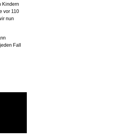
n Kindern
ie vor 110
wir nun
ann
jeden Fall