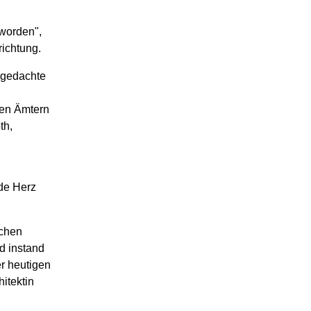
eworden",
richtung.
ngedachte
nen Ämtern
th,
nde Herz
schen
d instand
r heutigen
hitektin