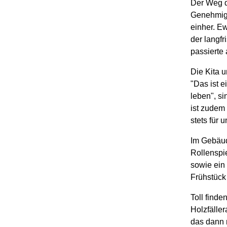
Der Weg d
Genehmigu
einher. E
der langfr
passierte
Die Kita 
"Das ist e
leben", si
ist zudem
stets für 
Im Gebäud
Rollenspi
sowie ein 
Frühstück 
Toll finde
Holzfäller
das dann n