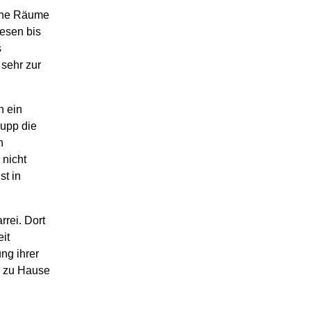
tene Räume
iesen bis
s
sehr zur
h ein
rupp die
n
nicht
st in
rrei. Dort
it
ng ihrer
n zu Hause