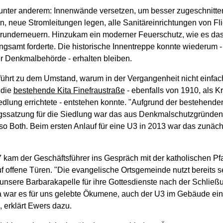
unter anderem: Innenwände versetzen, um besser zugeschnit
n, neue Stromleitungen legen, alle Sanitäreinrichtungen von Fl
 runderneuern. Hinzukam ein moderner Feuerschutz, wie es da
gsamt forderte. Die historische Innentreppe konnte wiederum - 
r Denkmalbehörde - erhalten bleiben.
 führt zu dem Umstand, warum in der Vergangenheit nicht einfac
 die
bestehende Kita Finefraustraße
- ebenfalls von 1910, als K
edlung errichtete - entstehen konnte. "Aufgrund der bestehende
gssatzung für die Siedlung war das aus Denkmalschutzgründen 
so Both. Beim ersten Anlauf für eine U3 in 2013 war das zunäch
 kam der Geschäftsführer ins Gespräch mit der katholischen Pfa
uf offene Türen. "Die evangelische Ortsgemeinde nutzt bereits se
unsere Barbarakapelle für ihre Gottesdienste nach der Schließu
a war es für uns gelebte Ökumene, auch der U3 im Gebäude ei
 erklärt Ewers dazu.