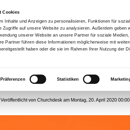
t Cookies
ANGEBOTE
 Inhalte und Anzeigen zu personalisieren, Funktionen für sozia
e Zugriffe auf unsere Website zu analysieren. Außerdem geben w
rwendung unserer Website an unsere Partner für soziale Medien
re Partner führen diese Informationen möglicherweise mit weite
elebte Ökumene in Hord
ereitgestellt haben oder die sie im Rahmen Ihrer Nutzung der D
afft Platz für den Nachw
Präferenzen
Statistiken
Marketin
#
Webseiten-Migration
Veröffentlicht von Churchdesk am Montag, 20. April 2020 00:00