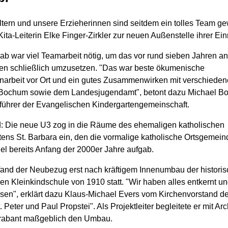
ltern und unsere Erzieherinnen sind seitdem ein tolles Team g
 Kita-Leiterin Elke Finger-Zirkler zur neuen Außenstelle ihrer Ein
ab war viel Teamarbeit nötig, um das vor rund sieben Jahren a
en schließlich umzusetzen. "Das war beste ökumenische
rbeit vor Ort und ein gutes Zusammenwirken mit verschiede
 Bochum sowie dem Landesjugendamt", betont dazu Michael Bo
führer der Evangelischen Kindergartengemeinschaft.
: Die neue U3 zog in die Räume des ehemaligen katholischen
tens St. Barbara ein, den die vormalige katholische Ortsgemei
el bereits Anfang der 2000er Jahre aufgab.
 fand der Neubezug erst nach kräftigem Innenumbau der histori
en Kleinkindschule von 1910 statt. "Wir haben alles entkernt un
ssen", erklärt dazu Klaus-Michael Evers vom Kirchenvorstand de
t. Peter und Paul Propstei". Als Projektleiter begleitete er mit Arc
rabant maßgeblich den Umbau.