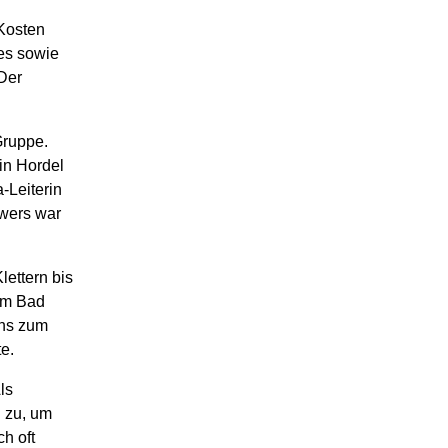
Kosten
es sowie
Der
Gruppe.
 in Hordel
-Leiterin
Ewers war
ettern bis
im Bad
uns zum
e.
ls
u zu, um
h oft