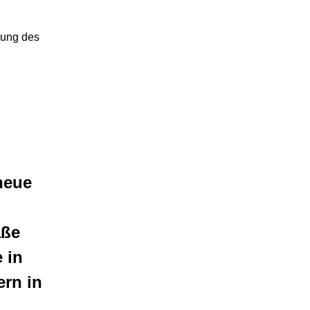
euung des
neue
aße
 in
ern in