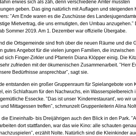
ahin erwies sich als zäh, denn verschiedene Ämter mussten
ngen geben. Das ging natürlich mit Auflagen und steigenden 
wers: "Am Ende waren es die Zuschüsse des Landesjugendamt
istige Mietvertrag, die uns ermutigten, den Umbau anzugehen." 
 ab Sommer 2019. Am 1. Dezember war offizielle Übergabe.
und die Ortsgemeinde sind froh über die neuen Räume und die 
in gutes Angebot für die vielen jungen Familien, die inzwischen
nd sich Finger-Zirkler und Pfarrerin Diana Klöpper einig. Die Kita
 sehr zufrieden mit der ökumenischen Zusammenarbeit. "Herr 
unsere Bedürfnisse ansprechbar", sagt sie.
e entstanden ein großer Gruppenraum für Spielangebote von Kl
el, ein Schlafraum für den Nachwuchs, ein Wasserspielbereich 
gemütliche Essecke. "Das ist unser 'Kinderrestaurant', wo wir 
und Mittagessen treffen", schmunzelt Gruppenleiterin Alina Nolt
n die Eineinhalb- bis Dreijährigen auch den Blick in den Park. "A
arbeiten dort stattfanden, war das wie Kino: alle schauten gena
achzuspielen", erzählt Nolte. Natürlich sind die Kleinkinder auc