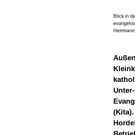
Blick in d
evangelisc
Herrmann
Außen 
Kleink
kathol
Unter-
Evange
(Kita)
Hordel
Betrie