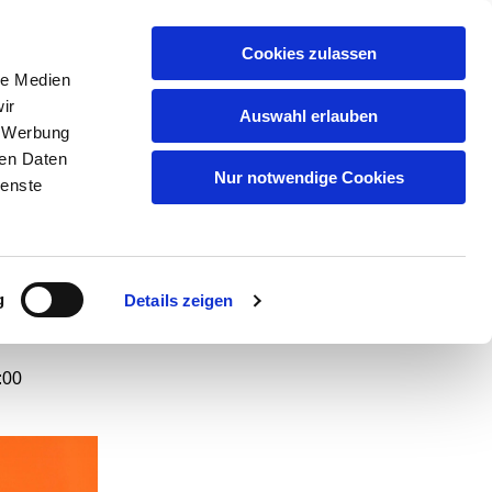
GEMEINDEN
KITAS
ÜBER UNS
FAQ
Cookies zulassen
le Medien
ir
Auswahl erlauben
, Werbung
ren Daten
r im
Nur notwendige Cookies
ienste
g
Details zeigen
:00