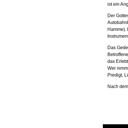
ist ein An
Der Gotte
Autobahnk
Hamme). E
Instrument
Das Geden
Betroffene
das Erleb
Wer nimmt
Predigt, 
Nach dem 