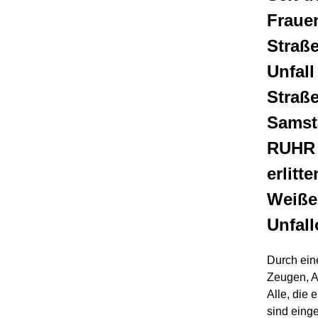
Fraue
Straß
Unfall
Straße
Samst
RUHR w
erlitt
Weiße 
Unfall
Durch eine
Zeugen, An
Alle, die
sind eing