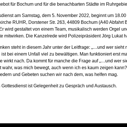
gebot für Bochum und für die benachbarten Städte im Ruhrgebie
sdienst am Samstag, dem 5. November 2022, beginnt um 18.00 
irche RUHR, Dorstener Str. 263, 44809 Bochum (A40 Abfahrt
r wird gestaltet von einem Team, musikalisch werden Orgel u
e mitwirken. Die Kanzelrede wird Polizeipräsident Jörg Lukat h
ken steht in diesem Jahr unter der Leitfrage: „…und wer sieht 
 ist bei einem Unfall viel zu bewältigen. Man funktioniert erst m
te wirkt nach. Da kommt für manche die Frage auf „…und wer si
 wahr, was mich bewegt, auch wenn ich es kaum zeigen kann?
Liedern und Gebeten suchen wir nach dem, was helfen mag.
Gottesdienst ist Gelegenheit zu Gespräch und Austausch.