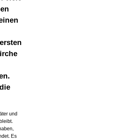
den
einen
ersten
irche
en.
die
äter und
leibt.
haben,
det. Es