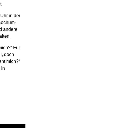
t.
Uhr in der
 Bochum-
nd andere
alten.
mich?“ Für
al, doch
eht mich?“
 In