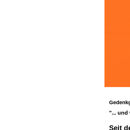
Gedenkg
"... und
Seit d