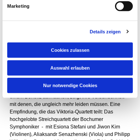
Oberbürgermeister Thomas Eiskirch, er wird auch das
Marketing
Konzert „Imagine Europe“ eröffnen, das am Europatag
stattfinden wird an dem Platz, an dem die
Christuskirche liegt, dem Platz des europäischen
Details zeigen
Versprechens. Auch dies eine eminent politische
Botschaft: Die Menschen in der Ukraine denken
europäisch, der Krieg, den Russland gegen sie führt,
Cookies zulassen
richtet sich auch gegen dieses europäische Gefühl.
Im letzten Winter wollte Frida Gold ihr neues Album,
Auswahl erlauben
das solche Gefühle des Verbundenseins besingt, auf
einer deutschlandweiten Tour vorstellen, Corona hat
Nur notwendige Cookies
die Pläne durchkreuzt. Dass die Künstler nun mit
einem Benefiz aufmachen, zeigt ihre Verbundenheit
mit denen, die ungleich mehr leiden müssen. Eine
Empfindung, die das Viktoria-Quartett teilt: Das
hochgelobte Streichquartett der Bochumer
Symphoniker - mit Esiona Stefani und Jiwon Kim
(Violinen), Aliaksandr Senazhenski (Viola) und Philipp