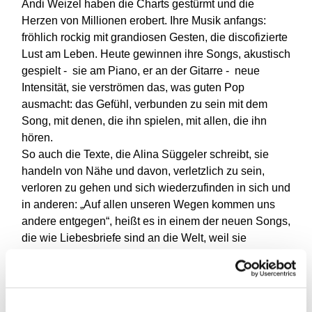
Andi Weizel haben die Charts gestürmt und die
Herzen von Millionen erobert. Ihre Musik anfangs:
fröhlich rockig mit grandiosen Gesten, die discofizierte
Lust am Leben. Heute gewinnen ihre Songs, akustisch
gespielt - sie am Piano, er an der Gitarre - neue
Intensität, sie verströmen das, was guten Pop
ausmacht: das Gefühl, verbunden zu sein mit dem
Song, mit denen, die ihn spielen, mit allen, die ihn
hören.
So auch die Texte, die Alina Süggeler schreibt, sie
handeln von Nähe und davon, verletzlich zu sein,
verloren zu gehen und sich wiederzufinden in sich und
in anderen: „Auf allen unseren Wegen kommen uns
andere entgegen“, heißt es in einem der neuen Songs,
die wie Liebesbriefe sind an die Welt, weil sie
Erfahrungen beschreiben, die beides sind: sehr intim
und eminent politisch. Gefühle von Ohnmacht und
Nähe, die wir alle haben, sobald uns die Nachrichten
erreichen, die Bilder aus der Ukraine.