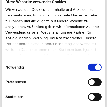
Diese Webseite verwendet Cookies
In der die Partnerstadt von Bochum liegt, seit 1987
Wir verwenden Cookies, um Inhalte und Anzeigen zu
sind Donezk und Bochum einander verbunden.
personalisieren, Funktionen für soziale Medien anbieten
Nachdem Russland die Stadt 2014 annektiert hatte,
zu können und die Zugriffe auf unsere Website zu
ruht die offizielle Städtepartnerschaft - nicht aber die
analysieren. Außerdem geben wir Informationen zu Ihrer
umfangreiche Hilfeleistung, die von Bochum aus an
Verwendung unserer Website an unsere Partner für
die gesamte ukrainische Bevölkerung geht.
soziale Medien, Werbung und Analysen weiter. Unsere
Verantwortlich dafür: die Gesellschaft Bochum-
Partner führen diese Informationen möglicherweise mit
Donezk, sie hat über die Jahre ein Netzwerk an
weiteren Daten zusammen, die Sie ihnen bereitgestellt
verlässlichen Kontakten geknüpft. Heute ist sie in der
haben oder die sie im Rahmen Ihrer Nutzung der Dienste
Lage, dringend benötigte Hilfsgüter - von
gesammelt haben.
Einwilligungsauswahl
Nahrungsmitteln bis hin zu leistungsstarken Notstrom-
Notwendig
Aggregaten - direkt in die Westukraine zu liefern, von
wo aus sie unterverteilt werden. Die Hilfsgüter - dieser
Tage wird der zwanzigste (!) 40-Tonner bepackt -
Präferenzen
gehen keinesfalls in die von russischen Separatisten
besetzen Gebiete.
Statistiken
Schirmherr der Gesellschaft ist Bochums