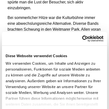
spürte man die Lust der Besucher, sich aktiv
einzubringen.
Bei sommerlicher Hitze war die Kulturbühne immer
eine abwechslungsreiche Alternative. Diverse Bands
brachten Schwung in den Weitmarer Park. Allen voran
arctii.dezum Auftakt, dann die EKS-Band und DocG
aus Harpen mit eingängigen eigenen oder gecoverten
Songs.
Diese Webseite verwendet Cookies
Zwischendurch ließen nachdenkenswerte Beiträge
aufhorchen: Die vier Slamer von der Erich Kästner-
Wir verwenden Cookies, um Inhalte und Anzeigen zu
Schule zeigten Kante gegen Rassismus und
personalisieren, Funktionen für soziale Medien anbieten
Ausbeutung unseres Planeten. Ein Europa-Projekt
zu können und die Zugriffe auf unsere Website zu
„Demokratie leben“ war der Anlass für die Schüler,
analysieren. Außerdem geben wir Informationen zu Ihrer
sich selbst mit ihren politischen Visionen
Verwendung unserer Website an unsere Partner für
einzubringen. Eine Tanzeinlage der Ten Singer vom
soziale Medien, Werbung und Analysen weiter. Unsere
CVJM Bochum rundete das Bühnenprogramm ab.
Partner führen diese Informationen möglicherweise mit
weiteren Daten zusammen, die Sie ihnen bereitgestellt
Mit Spannung wurde die Siegerehrung des