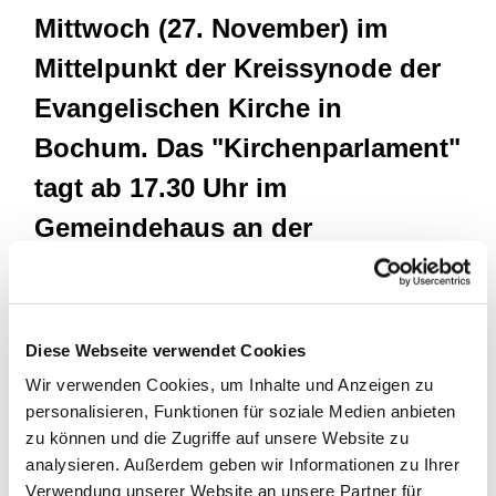
Mittwoch (27. November) im
Mittelpunkt der Kreissynode der
Evangelischen Kirche in
Bochum. Das "Kirchenparlament"
tagt ab 17.30 Uhr im
Gemeindehaus an der
Matthäuskirche (Matthäusstraße
5).
Diese Webseite verwendet Cookies
Wir verwenden Cookies, um Inhalte und Anzeigen zu
Die Delegierten aus den Bochumer Gemeinden und
personalisieren, Funktionen für soziale Medien anbieten
kirchlichen Diensten werden sich mit der
zu können und die Zugriffe auf unsere Website zu
Haushaltsplanung für das kommende Jahr
analysieren. Außerdem geben wir Informationen zu Ihrer
beschäftigen. Zudem stehen Nachwahlen auf der
Verwendung unserer Website an unsere Partner für
Tagesordnung.