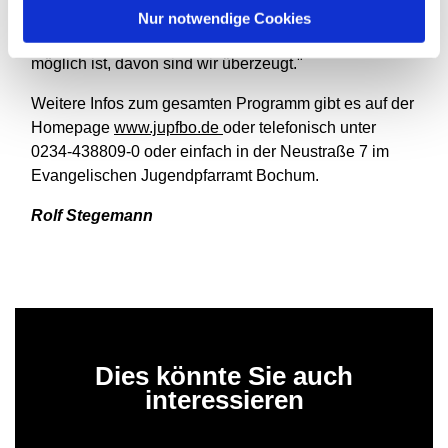
(m)ein Stück Himmel' zu entdecken", beschreibt Ruth
Nur notwendige Cookies
Ditthardt das Jahresprogramm und betont: "Dass das
möglich ist, davon sind wir überzeugt."
Weitere Infos zum gesamten Programm gibt es auf der
Homepage
www.jupfbo.de
oder telefonisch unter
0234-438809-0 oder einfach in der Neustraße 7 im
Evangelischen Jugendpfarramt Bochum.
Rolf Stegemann
Dies könnte Sie auch
interessieren