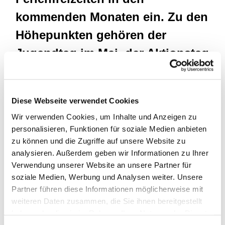
kommenden Monaten ein. Zu den
Höhepunkten gehören der
Jugendtag im Mai, der Aktionstag
KonifXXL im Oktober und der
große Spieletag im November,
Diese Webseite verwendet Cookies
kündigt Ruth Ditthardt,
Wir verwenden Cookies, um Inhalte und Anzeigen zu
kommissarische Leiterin des
personalisieren, Funktionen für soziale Medien anbieten
zu können und die Zugriffe auf unsere Website zu
Jugendpfarramtes, an.
analysieren. Außerdem geben wir Informationen zu Ihrer
Verwendung unserer Website an unsere Partner für
soziale Medien, Werbung und Analysen weiter. Unsere
Ein weiteres Highlight wird im Juni die Teilnahme am
Partner führen diese Informationen möglicherweise mit
Evangelischen Kirchentag in Dortmund sein, an dem
weiteren Daten zusammen, die Sie ihnen bereitgestellt
sich auch Jugendliche aus Bochum beteiligen.
haben oder die sie im Rahmen Ihrer Nutzung der Dienste
Darüber hinaus stehen Seminare auf dem Programm,
gesammelt haben.