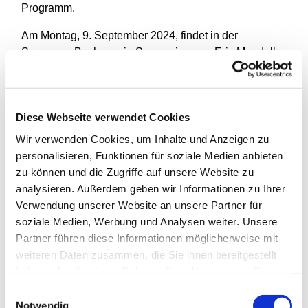
Programm.
Am Montag, 9. September 2024, findet in der
Synagoge Bochum ein Symposion zur „Eric Mandell
Collection“ (Philadelphia) statt, einer der größten
Sammlungen synagogaler Musik weltweit, deren
Wurzeln in Mendels Bochumer Zeit zurückreicht. Zu
Diese Webseite verwendet Cookies
den Referenten zählt der Präsident des Gratz College
Philadelpia, Rabbiner Prof. Dr. Zev Eleff.
Wir verwenden Cookies, um Inhalte und Anzeigen zu
personalisieren, Funktionen für soziale Medien anbieten
Unter dem Titel „Auf den Spuren des Bochumer
zu können und die Zugriffe auf unsere Website zu
Kantors Erich Mendel“ führt Dienstag, 10. September,
analysieren. Außerdem geben wir Informationen zu Ihrer
eine Exkursion nach Münster, Gronau und Enschede.
Verwendung unserer Website an unsere Partner für
In Münster wurde Mendel von 1916 bis 1922 zum
soziale Medien, Werbung und Analysen weiter. Unsere
Kantor und Lehrer ausgebildet. In Gronau, seinem
Partner führen diese Informationen möglicherweise mit
Geburtsort, steht die „Alte Synagoge Epe“ auf dem
weiteren Daten zusammen, die Sie ihnen bereitgestellt
Programm. Letzte Station ist das holländische
haben oder die sie im Rahmen Ihrer Nutzung der Dienste
Enschede. Dorthin hatte Mendel seine Sammlung
gesammelt haben.
Einwilligungsauswahl
1939 transportiert. Sie ging bis auf einen
Notwendig