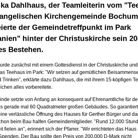
ka Dahlhaus, der Teamleiterin vom "Te
vangelischen Kirchengemeinde Bochum
ierte der Gemeindetreffpunkt im Park
nien" hinter der Christuskirche sein 20
es Bestehen.
wurde zunächst mit einem Gottesdienst in der Christuskirche un
as Teehaus im Park: "Wir setzen auf gemütlichen Beisammense
 Trinken", erklärte dazu Dahlhaus, die mit ihrem 15-köpfigen 
chen alles vorbereitete.
nde setzte von Anfang an konsequent auf Ehrenamtliche für d
es gerade mal 60 Quadratmeter großen Gebäudes. So garantier
eine verlässliche Öffnung des Hauses für Gerther Bürger und da
chon beim Bau halfen Gemeindemitglieder. "Rund 12.000 Stun
t fielen an", erinnert sich der Pfarrer. "Wir errichteten das Haus 
 Spenden. Der Bau sollte den Preis von 200.000 D-Mark nicht