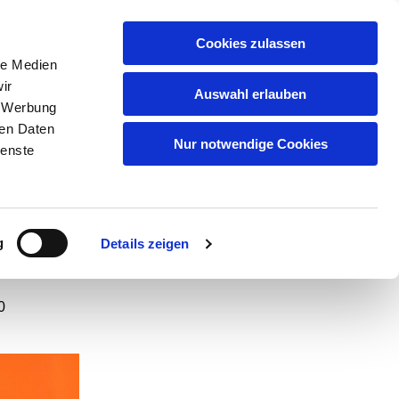
GEMEINDEN
KITAS
ÜBER UNS
FAQ
Cookies zulassen
le Medien
ir
Auswahl erlauben
, Werbung
ren Daten
in
Nur notwendige Cookies
ienste
g
Details zeigen
0