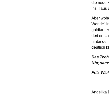
die neue 
ins Haus 
Aber wohe
Wende" in
goldfarben
dort erric
hinter der
deutlich k
Das Teeha
Uhr, sams
Fritz-Wi
Angelika D