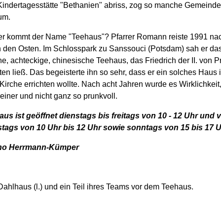
Kindertagesstätte "Bethanien" abriss, zog so manche Gemeind
um.
r kommt der Name "Teehaus"? Pfarrer Romann reiste 1991 nac
 den Osten. Im Schlosspark zu Sanssouci (Potsdam) sah er da
e, achteckige, chinesische Teehaus, das Friedrich der II. von 
hten ließ. Das begeisterte ihn so sehr, dass er ein solches Haus
 Kirche errichten wollte. Nach acht Jahren wurde es Wirklichkeit,
leiner und nicht ganz so prunkvoll.
us ist geöffnet dienstags bis freitags von 10 - 12 Uhr und v
tags von 10 Uhr bis 12 Uhr sowie sonntags von 15 bis 17 U
cho Herrmann-Kümper
ahlhaus (l.) und ein Teil ihres Teams vor dem Teehaus.