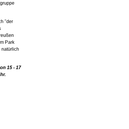
egruppe
h "der
s
Preußen
 im Park
 natürlich
on 15 - 17
hr.