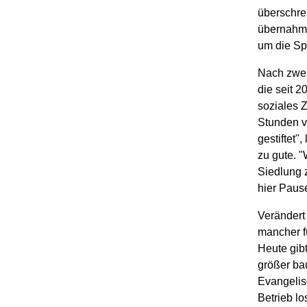
überschre
übernahm 
um die Sp
Nach zwei
die seit 2
soziales 
Stunden v
gestiftet
zu gute. 
Siedlung 
hier Pause
Verändert
mancher fü
Heute gib
größer ba
Evangelis
Betrieb l