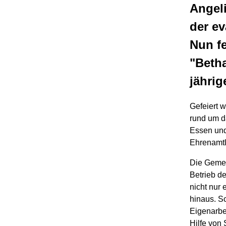
Angeli
der e
Nun fe
"Betha
jährig
Gefeiert 
rund um d
Essen und
Ehrenamtli
Die Gemei
Betrieb d
nicht nur 
hinaus. S
Eigenarbei
Hilfe von