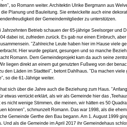
iten", so Romann weiter. Architektin Ulrike Bergmann aus Welv
die Planung und Bauleitung. Sie entwickelte auch eine dekorati
endenfreudigkeit der Gemeindemitglieder zu unterstützen.
 Jahrzehnten Betrieb schauen der 65-jährige Seelsorger und D
004 dabei ist, zufrieden zurück. Es gab nur einen Einbruch, aber 
Zusammensein. "Zahlreiche Leute haben hier im Hause viele ge
erbracht. Hier wurde geplant, gesungen und so manche Bezie
", lacht Romann. Dem Gemeindeprojekt kam da auch seine zentr
"Wir liegen direkt an einem gut genutzten Fußweg von der bena
zu den Läden im Stadtteil", betont Dahlhaus. "Da machen viele 
", so die 61-Jährige weiter.
 hat sich über die Jahre auch die Beziehung zum Haus. "Anfang
r etwas verrückt erklärt, als wir als Gemeinde hier das ‚Teehau
t es nicht wenige Stimmen, die meinen, wir hätten es 50 Quadra
uen können", schmunzelt Romann. Das war 1998, als die ehem
che Gemeinde Gerthe den Bau begann. Am 1. August 1999 gin
os. Und als die Gemeinde im April 2017 ihr Gemeindehaus schlos