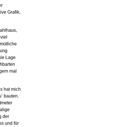
er
ve Grafik,
ahlhaus,
viel
mütliche
hung
ale Lage
chbarten
gern mal
s hat mich
s‘ bauten.
tmeter
alige
g der
s und für