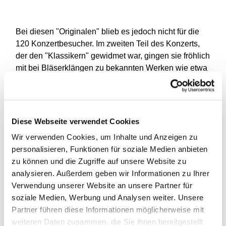
Bei diesen "Originalen" blieb es jedoch nicht für die
120 Konzertbesucher. Im zweiten Teil des Konzerts,
der den "Klassikern" gewidmet war, gingen sie fröhlich
mit bei Bläserklängen zu bekannten Werken wie etwa
die "Suite" aus der Wassermusik von Händel, dem
"Triumphmarsch" aus der Oper Aida sowie dem
Spiritual-Klassiker "When the saints go marching in".
Viel Beifall für einen gelungenen, knapp
Diese Webseite verwendet Cookies
zweistündigen Auftritt war die Folge.
Wir verwenden Cookies, um Inhalte und Anzeigen zu
Die vier Musiker mit Kirchenmusikdirektor Ulrich
personalisieren, Funktionen für soziale Medien anbieten
Dieckmann (Posaune), Hajo Nast (Posaune) sowie
zu können und die Zugriffe auf unsere Website zu
Jörg Segtrop und Helge Schneider (beide Trompete)
analysieren. Außerdem geben wir Informationen zu Ihrer
präsentierten sich somit facettenreich. "Trompeten
Verwendung unserer Website an unsere Partner für
sind nicht nur der laute und kraftvolle Teil in einem
soziale Medien, Werbung und Analysen weiter. Unsere
Orchester, sie bieten sich auch für die Musik im
Partner führen diese Informationen möglicherweise mit
Ensemble an", erklärte Jörg Segtrop in seiner
weiteren Daten zusammen, die Sie ihnen bereitgestellt