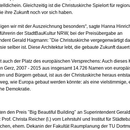
telldichein. Gleichzeitig ist die Christuskirche Spielort für region
e ihre Zukunft noch vor sich haben.
igen wir mit der Auszeichnung besonders“, sagte Hanna Hinric
führerin der StadtBauKultur NRW, bei der Preisübergabe an
ndent Gerald Hagmann: "Die Christuskirche vergegenwärtigt da
sie selber ist. Diese Architektur lebt, die gebaute Zukunft dauert
ht auch der Platz des europäischen Versprechens: Auch dieses
n Gerz, 2007 - 2015 aus insgesamt 14.726 Namen von europä
en und Bürgern gebaut, ist aus der Christuskirche heraus entst
weg, wie Europa gebaut werden könnte: als eine vielstimmige, 
opäische Demokrati
en den Preis "Big Beautiful Building" an Superintendent Geral
rof. Christa Reicher (l.) vom Lehrstuhl und Institut für Städteb
en, ehem. Dekanin der Fakultät Raumplanung der TU Dortm