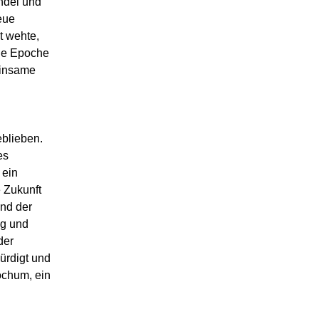
ndel und
eue
t wehte,
ne Epoche
einsame
blieben.
es
 ein
e Zukunft
nd der
ng und
der
ürdigt und
ochum, ein