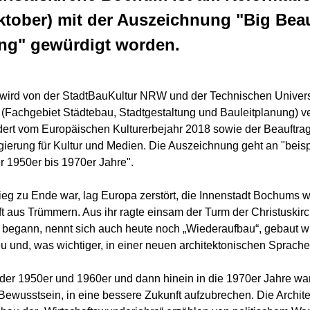
ktober) mit der Auszeichnung "Big Beau
ing" gewürdigt worden.
 wird von der StadtBauKultur NRW und der Technischen Univers
(Fachgebiet Städtebau, Stadtgestaltung und Bauleitplanung) 
dert vom Europäischen Kulturerbejahr 2018 sowie der Beauftrag
ierung für Kultur und Medien. Die Auszeichnung geht an "beisp
r 1950er bis 1970er Jahre".
ieg zu Ende war, lag Europa zerstört, die Innenstadt Bochums w
t aus Trümmern. Aus ihr ragte einsam der Turm der Christuskir
begann, nennt sich auch heute noch „Wiederaufbau“, gebaut w
u und, was wichtiger, in einer neuen architektonischen Sprache
 der 1950er und 1960er und dann hinein in die 1970er Jahre wa
ewusstsein, in eine bessere Zukunft aufzubrechen. Die Archite