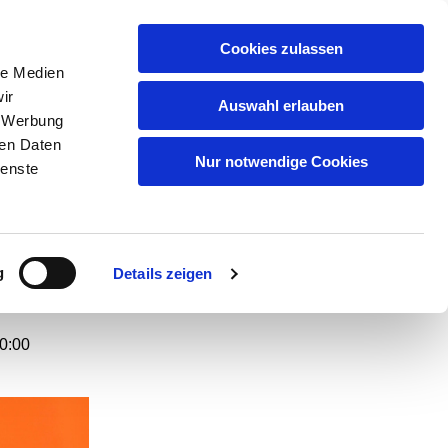
GEMEINDEN
KITAS
ÜBER UNS
FAQ
Cookies zulassen
le Medien
ir
Auswahl erlauben
, Werbung
ren Daten
etzt
Nur notwendige Cookies
ienste
g“
g
Details zeigen
0:00