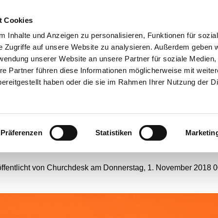
t Cookies
ANGEBOTE
 Inhalte und Anzeigen zu personalisieren, Funktionen für sozia
e Zugriffe auf unsere Website zu analysieren. Außerdem geben w
rwendung unserer Website an unsere Partner für soziale Medien
re Partner führen diese Informationen möglicherweise mit weite
istuskirche Bochum ist j
ereitgestellt haben oder die sie im Rahmen Ihrer Nutzung der D
in „Big Beautiful Buildin
Präferenzen
Statistiken
Marketin
#
Webseiten-Migration
öffentlicht von Churchdesk am Donnerstag, 1. November 2018 0