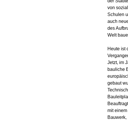
der Städt
von sozia
Schulen u
auch neue
des Aufbr
Welt bau
Heute ist
Vergangen
Jetzt, im 
bauliche E
europäisch
gebaut wu
Technisch
Bauleitpl
Beauftrag
mit einem
Bauwerk, i