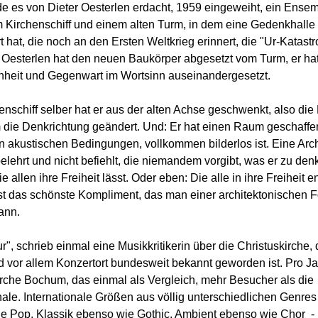
e es von Dieter Oesterlen erdacht, 1959 eingeweiht, ein Ense
Kirchenschiff und einem alten Turm, in dem eine Gedenkhalle
 hat, die noch an den Ersten Weltkrieg erinnert, die "Ur-Katast
 Oesterlen hat den neuen Baukörper abgesetzt vom Turm, er ha
heit und Gegenwart im Wortsinn auseinandergesetzt.
nschiff selber hat er aus der alten Achse geschwenkt, also die 
 die Denkrichtung geändert. Und: Er hat einen Raum geschaffen,
n akustischen Bedingungen, vollkommen bilderlos ist. Eine Archi
belehrt und nicht befiehlt, die niemandem vorgibt, was er zu de
e allen ihre Freiheit lässt. Oder eben: Die alle in ihre Freiheit en
st das schönste Kompliment, das man einer architektonischen 
ann.
ur", schrieb einmal eine Musikkritikerin über die Christuskirche, 
d vor allem Konzertort bundesweit bekannt geworden ist. Pro Ja
irche Bochum, das einmal als Vergleich, mehr Besucher als die
nale. Internationale Größen aus völlig unterschiedlichen Genre
e Pop, Klassik ebenso wie Gothic, Ambient ebenso wie Chor 