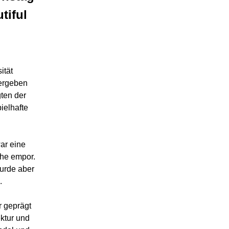
tiful
ität
vergeben
ten der
ielhafte
ar eine
che empor.
urde aber
.
r geprägt
ktur und