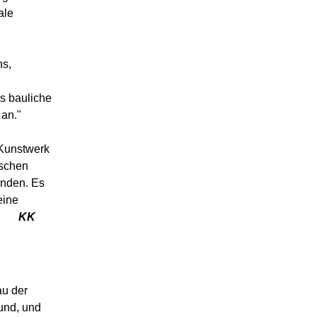
ale
hs,
s bauliche
 an."
 Kunstwerk
ischen
anden. Es
eine
e.
KK
d
au der
und, und