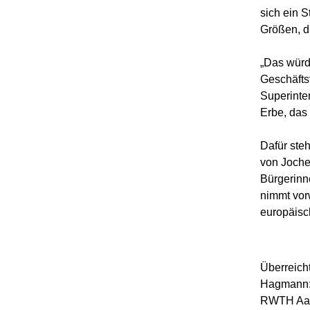
sich ein S
Größen, di
„Das würd
Geschäfts
Superinte
Erbe, das 
Dafür ste
von Joche
Bürgerinn
nimmt vor
eur
Überreicht
Hagmann: P
RWTH Aach