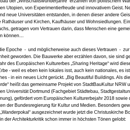
ebau der „Wirtschaftswunderjahre“ erzählen von politischem Wa
len Utopien, von Experimentierfreude und innovativem Geist. N
nd neue Universitäten entstanden, in denen dieser andere Geis
 Rathäuser und Kirchen, Kaufhäuser und Wohnsiedlungen. Ei
uchs, getragen vom Vertrauen darin, dass Menschen eine gem
en können…
 die Epoche - und möglicherweise auch dieses Vertrauen - zur
heit geworden. Die Bauwerke aber erzählen davon, sie sind ge
Jahr des Europäischen Kulturerbes „Sharing Heritage“ wird dies
rbe - weil es eben kein lokales isst, auch kein nationales, es ist
es - in ein neues Licht gerückt. „Big Beautiful Buildings. Als di
rde“ heißt das gemeinsame Projekt von StadtBauKultur NRW u
en Universität Dortmund (Fachgebiet Städtebau, Stadtgestaltu
anung), gefördert vom Europäischen Kulturerbejahr 2018 sowie 
ten der Bundesregierung für Kultur und Medien. Besonders gew
 „Wanderpokal“ ausgezeichnet wurde jetzt die Christuskirche B
n der Architekturkritik schon immer in höchsten Tönen gelobt: