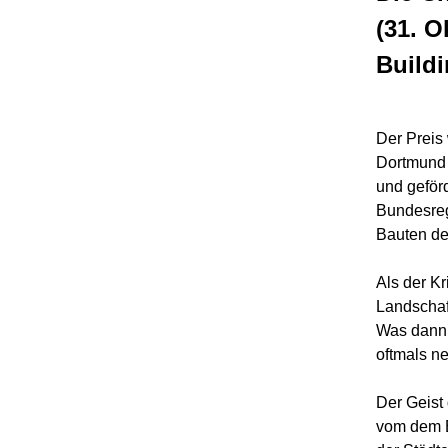
(31. O
Build
Der Preis
Dortmund 
und geför
Bundesreg
Bauten de
Als der Kr
Landschaf
Was dann 
oftmals ne
Der Geist
vom dem B