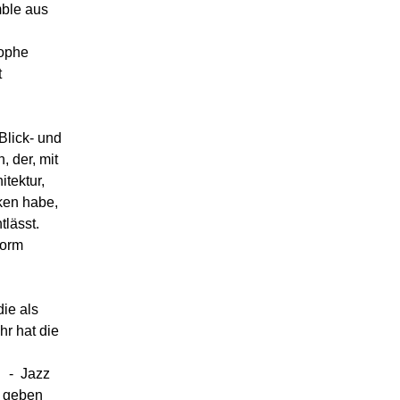
mble aus
rophe
t
Blick- und
 der, mit
tektur,
nken habe,
tlässt.
Form
die als
hr hat die
s - Jazz
- geben