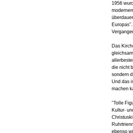
1956 wurd
modernem 
überdauert
Europas".
Vergangen
Das Kirche
gleichsam
allerbeste
die nicht 
sondern di
Und das i
machen k
"Tolle Fig
Kultur- un
Christusk
Ruhrtrien
ebenso wi